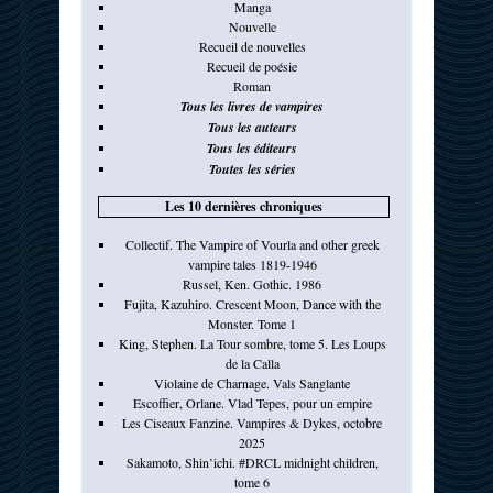
Manga
Nouvelle
Recueil de nouvelles
Recueil de poésie
Roman
Tous les livres de vampires
Tous les auteurs
Tous les éditeurs
Toutes les séries
Les 10 dernières chroniques
Collectif. The Vampire of Vourla and other greek
vampire tales 1819-1946
Russel, Ken. Gothic. 1986
Fujita, Kazuhiro. Crescent Moon, Dance with the
Monster. Tome 1
King, Stephen. La Tour sombre, tome 5. Les Loups
de la Calla
Violaine de Charnage. Vals Sanglante
Escoffier, Orlane. Vlad Tepes, pour un empire
Les Ciseaux Fanzine. Vampires & Dykes, octobre
2025
Sakamoto, Shin’ichi. #DRCL midnight children,
tome 6