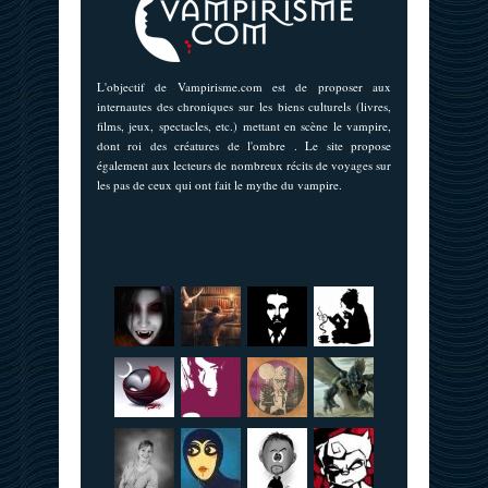
L'objectif de Vampirisme.com est de proposer aux
internautes des chroniques sur les biens culturels (livres,
films, jeux, spectacles, etc.) mettant en scène le vampire,
dont roi des créatures de l'ombre . Le site propose
également aux lecteurs de nombreux récits de voyages sur
les pas de ceux qui ont fait le mythe du vampire.