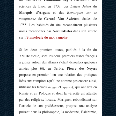
sciences de Lyon en 1737, des
Lettres Juives
du
Marquis d’Argens
et des
Remarques sur le
Gerard Van Swieten
vampirisme
de
, datées de
1755. Les habitués du site reconnaitront plusieurs
NecuratIeles
noms mentionnés par
dans son article
sur l’
étymologie du mot vampire
.
Si les deux premiers textes, publiés à la fin du
XVIIIe siècle, sont les deux premiers textes français
à gloser autour des affaires s’étant déroulées quelques
Pierre des Noyers
années plus tôt, en Serbie.
propose en premier lieu une relation des pratiques
liées aux vampires (qu’il ne nomme pas encore ainsi,
utilisant les termes
stryges
et
upyres
), qui ont lieu en
Russie et en Pologne et dont la véracité est attestée
par des religieux locaux. Marigner, rebondissant sur
l’article de son prédécesseur, propose une analyse
puisant dans la philosophie, la médecine, l’alchimie,