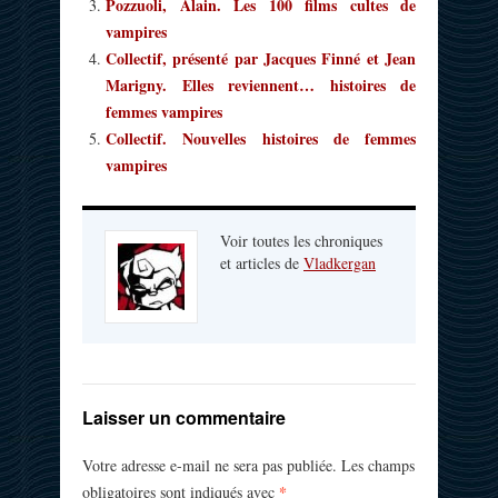
Pozzuoli, Alain. Les 100 films cultes de
vampires
Collectif, présenté par Jacques Finné et Jean
Marigny. Elles reviennent… histoires de
femmes vampires
Collectif. Nouvelles histoires de femmes
vampires
Voir toutes les chroniques
et articles de
Vladkergan
Laisser un commentaire
Votre adresse e-mail ne sera pas publiée.
Les champs
*
obligatoires sont indiqués avec