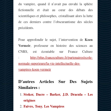
du vampire, quand il n’avait pas envahi la sphère
fictionnelle et était au cœur des débats des
scientifiques et philosophes, cristallisant alors la lutte
de ces derniers contre l’obscurantisme des siècles
précédents.
Koen
Pour approfondir le sujet, l’intervention de
Vermeir
, professeur en histoire des sciences au
CNRS, est écoutable sur France Culture
:
http://plus.franceculture.fr/partenaires/ecole-
normale-superieure/la-vie-intellectuelle-des-
vampires-koen-vermeir
D'autres Articles Sur Des Sujets
Similaires :
Stoker, Dacre – Barker, J.D. Dracula – Les
origines
Faivre, Tony. Les Vampires