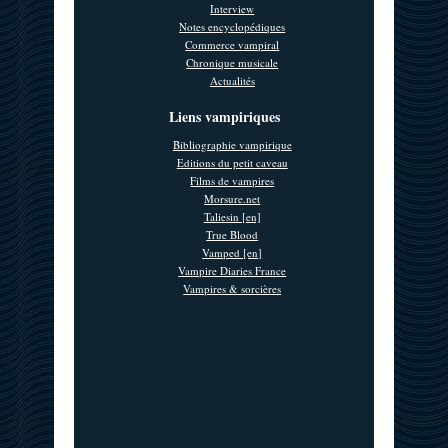
Interview
Notes encyclopédiques
Commerce vampiral
Chronique musicale
Actualités
Liens vampiriques
Bibliographie vampirique
Editions du petit caveau
Films de vampires
Morsure.net
Taliesin [en]
True Blood
Vamped [en]
Vampire Diaries France
Vampires & sorcières