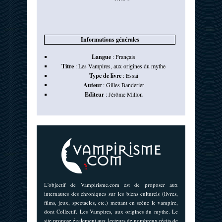
Informations générales
Langue
:
Français
Titre
:
Les Vampires, aux origines du mythe
Type de livre
:
Essai
Auteur
:
Gilles Banderier
Editeur
:
Jérôme Millon
L'objectif de Vampirisme.com est de proposer aux
internautes des chroniques sur les biens culturels (livres,
films, jeux, spectacles, etc.) mettant en scène le vampire,
dont Collectif. Les Vampires, aux origines du mythe. Le
site propose également aux lecteurs de nombreux récits de