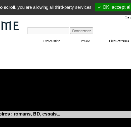
o scroll,
you are allowing all third-party services
✓ OK, accept al
La c
Présentation
Presse
Liens externes
VOYAGES
MANIFESTATIONS
MUSIQUE
IN
ires : romans, BD, essais...