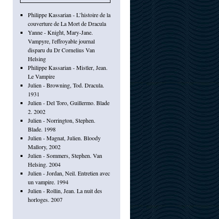
Philippe Kassarian - L’histoire de la
couverture de La Mort de Dracula
Yanne - Knight, Mary-Jane.
Vampyre, l'effroyable journal
disparu du Dr Cornelius Van
Helsing
Philippe Kassarian - Mistler, Jean.
Le Vampire
Julien - Browning, Tod. Dracula.
1931
Julien - Del Toro, Guillermo. Blade
2. 2002
Julien - Norrington, Stephen.
Blade. 1998
Julien - Magnat, Julien. Bloody
Mallory, 2002
Julien - Sommers, Stephen. Van
Helsing. 2004
Julien - Jordan, Neil. Entretien avec
un vampire. 1994
Julien - Rollin, Jean. La nuit des
horloges. 2007