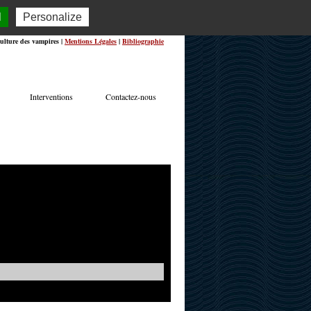
l
Personalize
ulture des vampires |
Mentions Légales
|
Bibliographie
Interventions
Contactez-nous
TERVIEWS
ACTUALITÉS