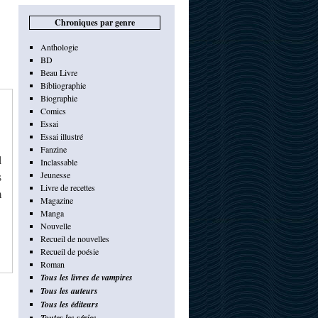
Chroniques par genre
Anthologie
BD
Beau Livre
Bibliographie
Biographie
Comics
Essai
Essai illustré
Fanzine
l
Inclassable
s
Jeunesse
Livre de recettes
m
Magazine
Manga
Nouvelle
Recueil de nouvelles
Recueil de poésie
Roman
Tous les livres de vampires
Tous les auteurs
Tous les éditeurs
Toutes les séries