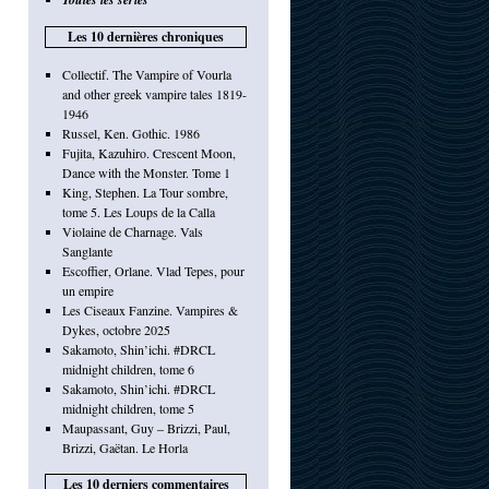
Les 10 dernières chroniques
Collectif. The Vampire of Vourla
and other greek vampire tales 1819-
1946
Russel, Ken. Gothic. 1986
Fujita, Kazuhiro. Crescent Moon,
Dance with the Monster. Tome 1
King, Stephen. La Tour sombre,
tome 5. Les Loups de la Calla
Violaine de Charnage. Vals
Sanglante
Escoffier, Orlane. Vlad Tepes, pour
un empire
Les Ciseaux Fanzine. Vampires &
Dykes, octobre 2025
Sakamoto, Shin’ichi. #DRCL
midnight children, tome 6
Sakamoto, Shin’ichi. #DRCL
midnight children, tome 5
Maupassant, Guy – Brizzi, Paul,
Brizzi, Gaëtan. Le Horla
Les 10 derniers commentaires