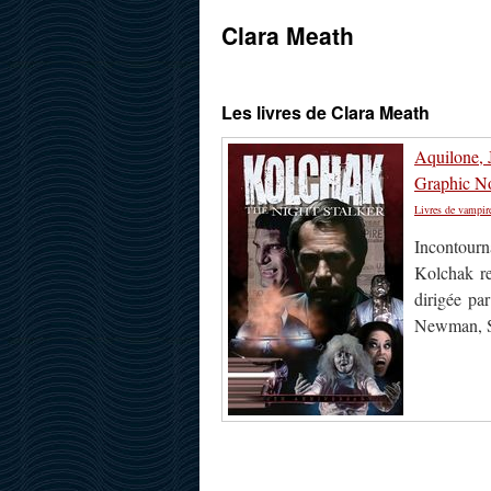
Clara Meath
Les livres de Clara Meath
Aquilone, 
Graphic N
Livres de vampir
Incontourn
Kolchak re
dirigée p
Newman, St