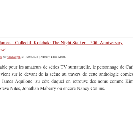
James – Collectif. Kolchak: The Night Stalker – 50th Anniversary
ovel
es
par
Vladkergan
le 13/03/2023 | Auteur : Clara Meath
able pour les amateurs de séries TV surnaturelle, le personnage de Car
vient sur le devant de la scène au travers de cette anthologie comic
ar James Aquilone, au côté duquel on retrouve des noms comme Ki
eve Niles, Jonathan Maberry ou encore Nancy Collins.