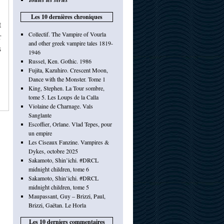
Les 10 dernières chroniques
t
Collectif. The Vampire of Vourla
r
and other greek vampire tales 1819-
s
1946
Russel, Ken. Gothic. 1986
Fujita, Kazuhiro. Crescent Moon,
Dance with the Monster. Tome 1
King, Stephen. La Tour sombre,
tome 5. Les Loups de la Calla
Violaine de Charnage. Vals
Sanglante
Escoffier, Orlane. Vlad Tepes, pour
un empire
Les Ciseaux Fanzine. Vampires &
Dykes, octobre 2025
Sakamoto, Shin’ichi. #DRCL
midnight children, tome 6
Sakamoto, Shin’ichi. #DRCL
midnight children, tome 5
Maupassant, Guy – Brizzi, Paul,
Brizzi, Gaëtan. Le Horla
Les 10 derniers commentaires