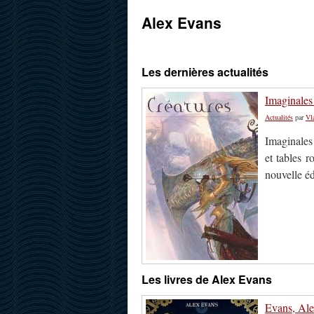
Alex Evans
Les dernières actualités
Imaginales 
Actualités
par
Vl
Imaginales 
et tables r
nouvelle éd
Les livres de Alex Evans
Evans, Ale