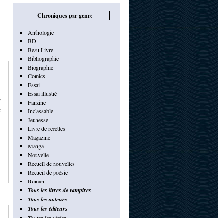
Chroniques par genre
Anthologie
BD
Beau Livre
Bibliographie
Biographie
Comics
Essai
Essai illustré
s
Fanzine
e
Inclassable
Jeunesse
Livre de recettes
Magazine
Manga
Nouvelle
Recueil de nouvelles
Recueil de poésie
Roman
Tous les livres de vampires
Tous les auteurs
Tous les éditeurs
Toutes les séries