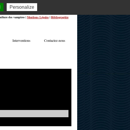
l
Personalize
ulture des vampires |
Mentions Légales
|
Bibliographie
Interventions
Contactez-nous
TERVIEWS
ACTUALITÉS