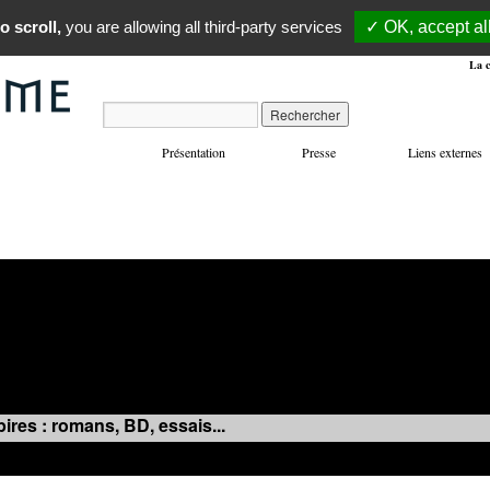
o scroll,
you are allowing all third-party services
✓ OK, accept al
La c
Présentation
Presse
Liens externes
VOYAGES
MANIFESTATIONS
MUSIQUE
IN
ires : romans, BD, essais...