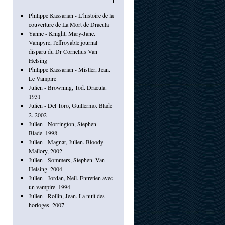
Philippe Kassarian - L’histoire de la
couverture de La Mort de Dracula
Yanne - Knight, Mary-Jane.
Vampyre, l'effroyable journal
disparu du Dr Cornelius Van
Helsing
Philippe Kassarian - Mistler, Jean.
Le Vampire
Julien - Browning, Tod. Dracula.
1931
Julien - Del Toro, Guillermo. Blade
2. 2002
Julien - Norrington, Stephen.
Blade. 1998
Julien - Magnat, Julien. Bloody
Mallory, 2002
Julien - Sommers, Stephen. Van
Helsing. 2004
Julien - Jordan, Neil. Entretien avec
un vampire. 1994
Julien - Rollin, Jean. La nuit des
horloges. 2007