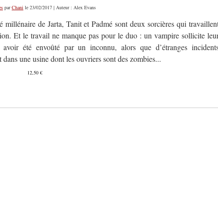
es
par
Chani
le 23/02/2017 | Auteur : Alex Evans
é millénaire de Jarta, Tanit et Padmé sont deux sorcières qui travaillen
ion. Et le travail ne manque pas pour le duo : un vampire sollicite leu
 avoir été envoûté par un inconnu, alors que d’étranges incident
 dans une usine dont les ouvriers sont des zombies...
12,50 €