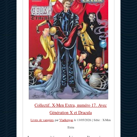
Collectif. X-Men Extra, numéro 17. Avec
Génération X et Dracula
Livres de vampires
par
Vladkergan
le 13/05/2026 | Série : X-Men
Extra