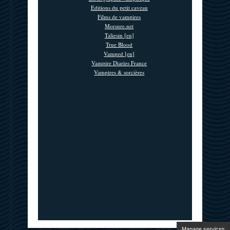
Editions du petit caveau
Films de vampires
Morsure.net
Taliesin [en]
True Blood
Vamped [en]
Vampire Diaries France
Vampires & sorcières
Manage services