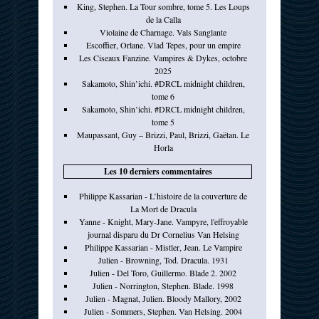
King, Stephen. La Tour sombre, tome 5. Les Loups
de la Calla
Violaine de Charnage. Vals Sanglante
Escoffier, Orlane. Vlad Tepes, pour un empire
Les Ciseaux Fanzine. Vampires & Dykes, octobre
2025
Sakamoto, Shin’ichi. #DRCL midnight children,
tome 6
Sakamoto, Shin’ichi. #DRCL midnight children,
tome 5
Maupassant, Guy – Brizzi, Paul, Brizzi, Gaëtan. Le
Horla
Les 10 derniers commentaires
Philippe Kassarian - L’histoire de la couverture de
La Mort de Dracula
Yanne - Knight, Mary-Jane. Vampyre, l'effroyable
journal disparu du Dr Cornelius Van Helsing
Philippe Kassarian - Mistler, Jean. Le Vampire
Julien - Browning, Tod. Dracula. 1931
Julien - Del Toro, Guillermo. Blade 2. 2002
Julien - Norrington, Stephen. Blade. 1998
Julien - Magnat, Julien. Bloody Mallory, 2002
Julien - Sommers, Stephen. Van Helsing. 2004