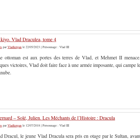
iyo. Vlad Draculea, tome 4
es
par
Vladkergan
le 22/05/2023 | Personnage : Vlad III
e ottoman est aux portes des terres de Vlad, et Mehmet II menace
ues victoires, Vlad doit faire face à une armée imposante, qui campe l
anube.
rnard – Solé, Julien. Les Méchants de l’Histoire : Dracula
es
par
Vladkergan
le 12/07/2018 | Personnage : Vlad III
d Dracul, le jeune Vlad Dracula sera pris en otage par le Sultan, avan