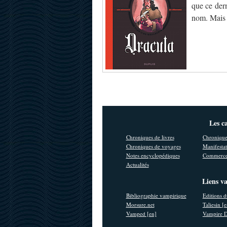
que ce der
nom. Mais 
Les c
Chroniques de livres
Chronique
Chroniques de voyages
Manifestat
Notes encyclopédiques
Commerce
Actualités
Liens v
Bibliographie vampirique
Editions d
Morsure.net
Taliesin [
Vamped [en]
Vampire D