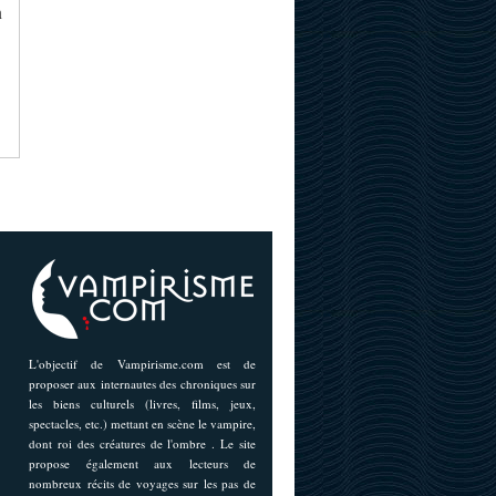
n
L'objectif de Vampirisme.com est de
proposer aux internautes des chroniques sur
les biens culturels (livres, films, jeux,
spectacles, etc.) mettant en scène le vampire,
dont roi des créatures de l'ombre . Le site
propose également aux lecteurs de
nombreux récits de voyages sur les pas de