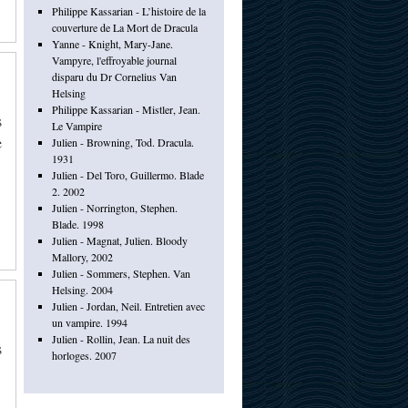
Philippe Kassarian - L’histoire de la
couverture de La Mort de Dracula
Yanne - Knight, Mary-Jane.
Vampyre, l'effroyable journal
disparu du Dr Cornelius Van
Helsing
Philippe Kassarian - Mistler, Jean.
s
Le Vampire
e
Julien - Browning, Tod. Dracula.
1931
Julien - Del Toro, Guillermo. Blade
2. 2002
Julien - Norrington, Stephen.
Blade. 1998
Julien - Magnat, Julien. Bloody
Mallory, 2002
Julien - Sommers, Stephen. Van
Helsing. 2004
Julien - Jordan, Neil. Entretien avec
un vampire. 1994
Julien - Rollin, Jean. La nuit des
s
horloges. 2007