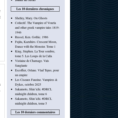
Les 10 dernières chroniques
e
t
Shelley, Mary. On Ghosts
Collectif. The Vampire of Vourla
and other greek vampire tales 1819-
1946
Russel, Ken. Gothic. 1986
Fujita, Kazuhiro. Crescent Moon,
Dance with the Monster. Tome 1
King, Stephen. La Tour sombre,
tome 5. Les Loups de la Calla
Violaine de Charnage. Vals
Sanglante
Escoffier, Orlane. Vlad Tepes, pour
un empire
Les Ciseaux Fanzine. Vampires &
à
Dykes, octobre 2025
Sakamoto, Shin’ichi. #DRCL
–
midnight children, tome 6
Sakamoto, Shin’ichi. #DRCL
midnight children, tome 5
Les 10 derniers commentaires