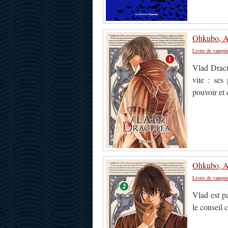
Ohkubo, Ak
Livres de vampir
Vlad Dracu
vite : ses
pouvoir et
Ohkubo, Ak
Livres de vampir
Vlad est p
le conseil 