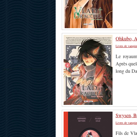
Ohkubo, Ak
Livres de vampir
Le royaum
Après quelq
long du D
Swysen, Be
Livres de vampir
Fils de Vla