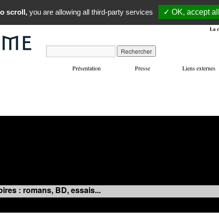
o scroll,
you are allowing all third-party services
✓ OK, accept al
La c
Présentation
Presse
Liens externes
VOYAGES
MANIFESTATIONS
MUSIQUE
IN
ires : romans, BD, essais...