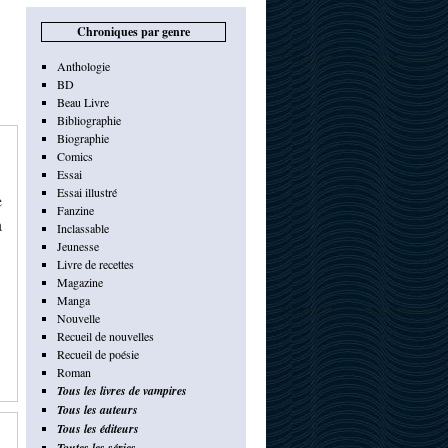
Chroniques par genre
Anthologie
BD
Beau Livre
Bibliographie
Biographie
Comics
Essai
Essai illustré
e
Fanzine
a
Inclassable
Jeunesse
Livre de recettes
Magazine
Manga
Nouvelle
Recueil de nouvelles
Recueil de poésie
Roman
Tous les livres de vampires
Tous les auteurs
Tous les éditeurs
Toutes les séries