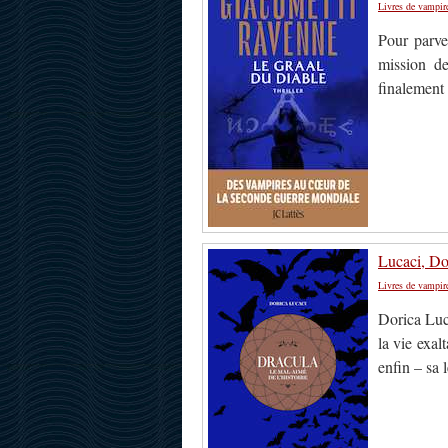
Livres de vampir
Pour parve
mission de
finalement 
Lucaci, Dor
Livres de vampir
Dorica Luc
la vie exal
enfin – sa 