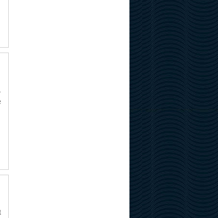
.
e
t