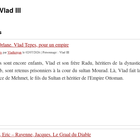
Vlad III
s
 Orlane. Vlad Tepes, pour un empire
es
par
Vladkergan
le 02/07/2026 | Personnage : Vlad III
s sont encore enfants, Vlad et son frère Radu, héritiers de la dynasti
, sont retenus prisonniers à la cour du sultan Mourad. Là, Vlad fait l
e de Mehmet, le fils du Sultan et héritier de l'Empire Ottoman.
, Eric – Ravenne, Jacques. Le Graal du Diable