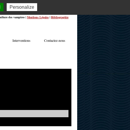
l
Personalize
ulture des vampires |
Mentions Légales
|
Bibliographie
Interventions
Contactez-nous
TERVIEWS
ACTUALITÉS