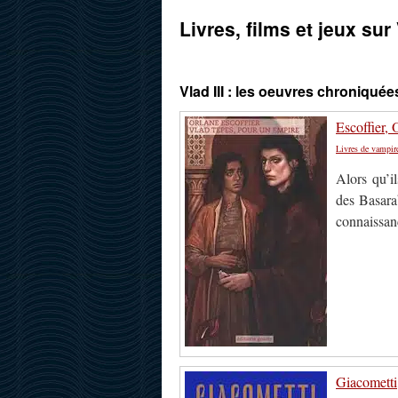
Livres, films et jeux sur 
Vlad III : les oeuvres chroniquée
Escoffier,
Livres de vampir
Alors qu’il
des Basarab
connaissanc
Giacometti