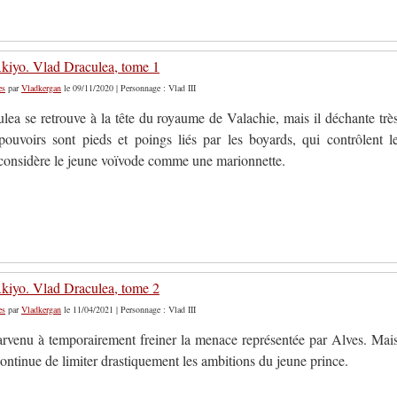
iyo. Vlad Draculea, tome 1
es
par
Vladkergan
le 09/11/2020 | Personnage : Vlad III
lea se retrouve à la tête du royaume de Valachie, mais il déchante trè
 pouvoirs sont pieds et poings liés par les boyards, qui contrôlent l
 considère le jeune voïvode comme une marionnette.
iyo. Vlad Draculea, tome 2
es
par
Vladkergan
le 11/04/2021 | Personnage : Vlad III
arvenu à temporairement freiner la menace représentée par Alves. Mai
continue de limiter drastiquement les ambitions du jeune prince.