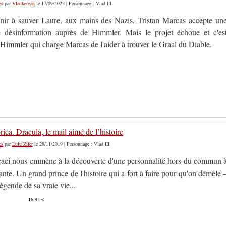
es
par
Vladkergan
le 17/09/2023 | Personnage : Vlad III
nir à sauver Laure, aux mains des Nazis, Tristan Marcas accepte un
 désinformation auprès de Himmler. Mais le projet échoue et c'es
Himmler qui charge Marcas de l'aider à trouver le Graal du Diable.
ica. Dracula, le mail aimé de l’histoire
es
par
Lulu Zifer
le 28/11/2019 | Personnage : Vlad III
aci nous emmène à la découverte d'une personnalité hors du commun 
tante. Un grand prince de l'histoire qui a fort à faire pour qu'on démêle 
légende de sa vraie vie...
16,92 €