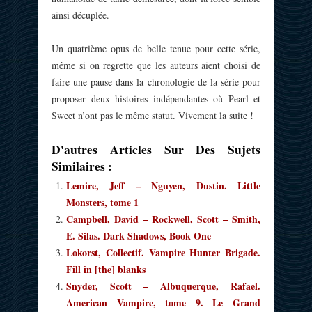
ainsi décuplée.
Un quatrième opus de belle tenue pour cette série,
même si on regrette que les auteurs aient choisi de
faire une pause dans la chronologie de la série pour
proposer deux histoires indépendantes où Pearl et
Sweet n’ont pas le même statut. Vivement la suite !
D'autres Articles Sur Des Sujets
Similaires :
Lemire, Jeff – Nguyen, Dustin. Little
Monsters, tome 1
Campbell, David – Rockwell, Scott – Smith,
E. Silas. Dark Shadows, Book One
Lokorst, Collectif. Vampire Hunter Brigade.
Fill in [the] blanks
Snyder, Scott – Albuquerque, Rafael.
American Vampire, tome 9. Le Grand