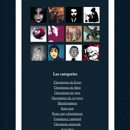
Les categories
Chroniques de livres
Chroniques de films
Chroniques de jeux
Chroniques de voyages
Manifestations
Interview
Notes encyclopédiques
Commerce vampiral
Chronique musicale
Actualités