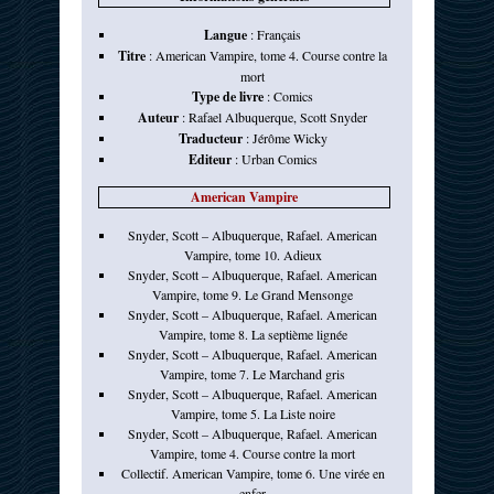
Langue
:
Français
Titre
:
American Vampire, tome 4. Course contre la
mort
Type de livre
:
Comics
Auteur
:
Rafael Albuquerque
,
Scott Snyder
Traducteur
:
Jérôme Wicky
Editeur
:
Urban Comics
American Vampire
Snyder, Scott – Albuquerque, Rafael. American
Vampire, tome 10. Adieux
Snyder, Scott – Albuquerque, Rafael. American
Vampire, tome 9. Le Grand Mensonge
Snyder, Scott – Albuquerque, Rafael. American
Vampire, tome 8. La septième lignée
Snyder, Scott – Albuquerque, Rafael. American
Vampire, tome 7. Le Marchand gris
Snyder, Scott – Albuquerque, Rafael. American
Vampire, tome 5. La Liste noire
Snyder, Scott – Albuquerque, Rafael. American
Vampire, tome 4. Course contre la mort
Collectif. American Vampire, tome 6. Une virée en
enfer