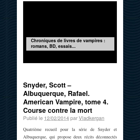
Chroniques de livres de vampires :
romans, BD, essais...
Snyder, Scott –
Albuquerque, Rafael.
American Vampire, tome 4.
Course contre la mort
Publié le
12/02/2014
par
Vladkergan
Quatrième recueil pour la série de Snyder et
Albuquerque, qui propose deux récits déconnectés