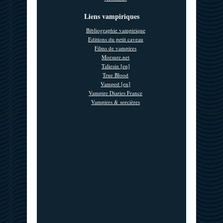
Liens vampiriques
Bibliographie vampirique
Editions du petit caveau
Films de vampires
Morsure.net
Taliesin [en]
True Blood
Vamped [en]
Vampire Diaries France
Vampires & sorcières