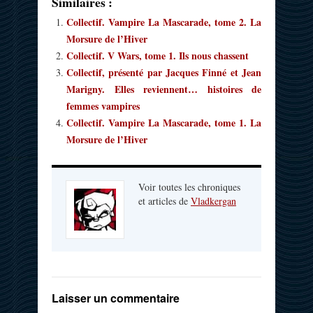
Similaires :
Collectif. Vampire La Mascarade, tome 2. La
Morsure de l’Hiver
Collectif. V Wars, tome 1. Ils nous chassent
Collectif, présenté par Jacques Finné et Jean
Marigny. Elles reviennent… histoires de
femmes vampires
Collectif. Vampire La Mascarade, tome 1. La
Morsure de l’Hiver
Voir toutes les chroniques
et articles de
Vladkergan
Laisser un commentaire