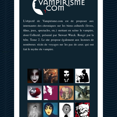
L'objectif de Vampirisme.com est de proposer aux
internautes des chroniques sur les biens culturels (livres,
films, jeux, spectacles, etc.) mettant en scène le vampire,
dont Collectif, présenté par Stewart Wieck. Rongé par la
bête. Tome 2. Le site propose également aux lecteurs de
nombreux récits de voyages sur les pas de ceux qui ont
fait le mythe du vampire.