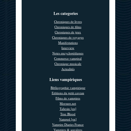
Les categories
Chroniques de livres
Chroniques de films
Chroniques de jeux
Chroniques de voyages
Manifestations
Interview
Notes encyclopédiques
Commerce vampiral
Chronique musicale
Actualités
Liens vampiriques
Bibliographie vampirique
Editions du petit caveau
Films de vampires
Morsure.net
Taliesin [en]
True Blood
Vamped [en]
Vampire Diaries France
Vampires & sorcières