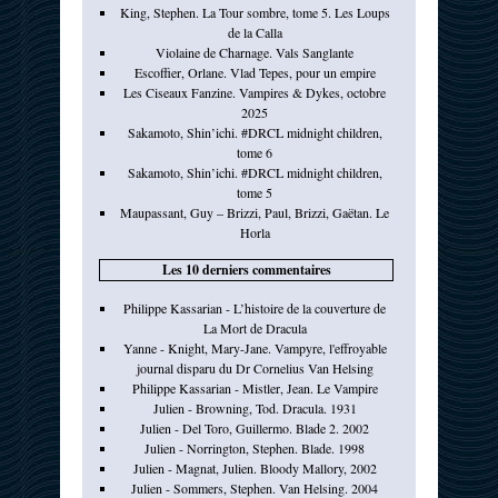
King, Stephen. La Tour sombre, tome 5. Les Loups
de la Calla
Violaine de Charnage. Vals Sanglante
Escoffier, Orlane. Vlad Tepes, pour un empire
Les Ciseaux Fanzine. Vampires & Dykes, octobre
2025
Sakamoto, Shin’ichi. #DRCL midnight children,
tome 6
Sakamoto, Shin’ichi. #DRCL midnight children,
tome 5
Maupassant, Guy – Brizzi, Paul, Brizzi, Gaëtan. Le
Horla
Les 10 derniers commentaires
Philippe Kassarian - L’histoire de la couverture de
La Mort de Dracula
Yanne - Knight, Mary-Jane. Vampyre, l'effroyable
journal disparu du Dr Cornelius Van Helsing
Philippe Kassarian - Mistler, Jean. Le Vampire
Julien - Browning, Tod. Dracula. 1931
Julien - Del Toro, Guillermo. Blade 2. 2002
Julien - Norrington, Stephen. Blade. 1998
Julien - Magnat, Julien. Bloody Mallory, 2002
Julien - Sommers, Stephen. Van Helsing. 2004