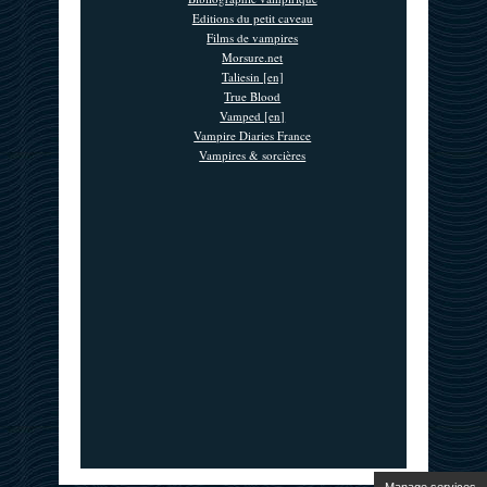
Editions du petit caveau
Films de vampires
Morsure.net
Taliesin [en]
True Blood
Vamped [en]
Vampire Diaries France
Vampires & sorcières