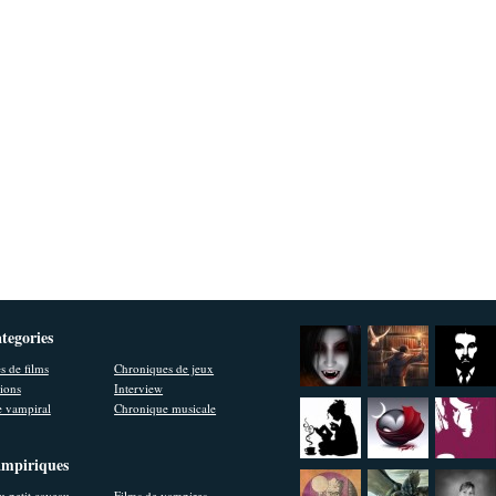
ategories
s de films
Chroniques de jeux
ions
Interview
 vampiral
Chronique musicale
ampiriques
u petit caveau
Films de vampires