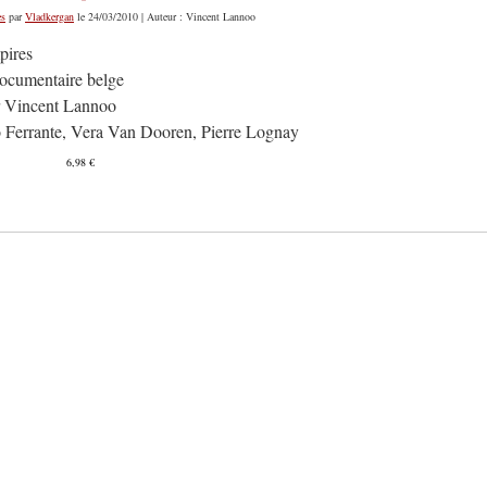
es
par
Vladkergan
le 24/03/2010 | Auteur : Vincent Lannoo
pires
documentaire belge
r Vincent Lannoo
 Ferrante, Vera Van Dooren, Pierre Lognay
6,98 €