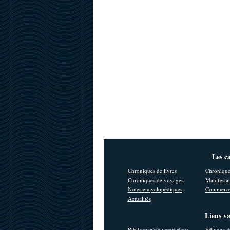
Les c
Chroniques de livres
Chronique
Chroniques de voyages
Manifestat
Notes encyclopédiques
Commerce
Actualités
Liens v
Bibliographie vampirique
Editions d