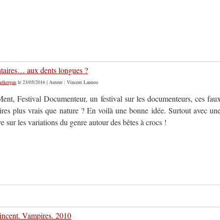
aires… aux dents longues ?
adkergan
le 23/05/2016 | Auteur : Vincent Lannoo
nt, Festival Documenteur, un festival sur les documenteurs, ces fau
res plus vrais que nature ? En voilà une bonne idée. Surtout avec un
ve sur les variations du genre autour des bêtes à crocs !
ncent. Vampires. 2010