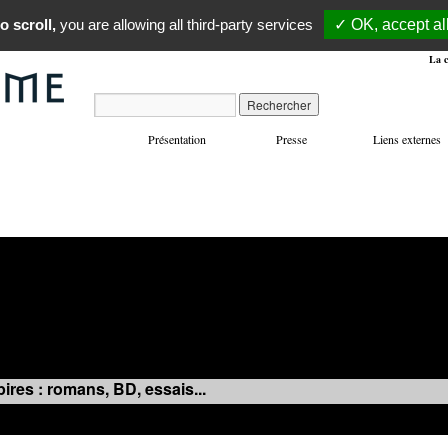
o scroll,
you are allowing all third-party services
✓ OK, accept al
La c
Présentation
Presse
Liens externes
VOYAGES
MANIFESTATIONS
MUSIQUE
IN
ires : romans, BD, essais...