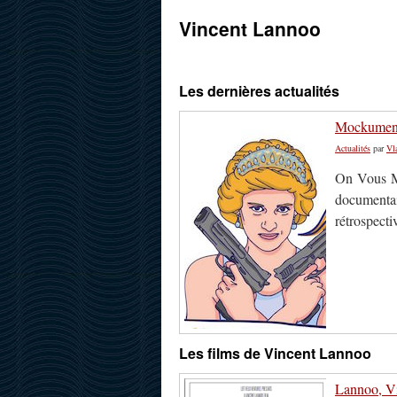
Vincent Lannoo
Les dernières actualités
Mockument
Actualités
par
Vl
On Vous Me
documentai
rétrospecti
Les films de Vincent Lannoo
Lannoo, Vi