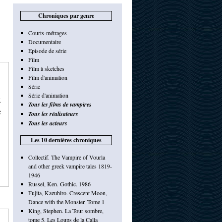
Chroniques par genre
Courts-métrages
Documentaire
Episode de série
Film
Film à sketches
Film d'animation
Série
Série d'animation
x
Tous les films de vampires
e
Tous les réalisateurs
Tous les acteurs
Les 10 dernières chroniques
Collectif. The Vampire of Vourla
and other greek vampire tales 1819-
1946
Russel, Ken. Gothic. 1986
Fujita, Kazuhiro. Crescent Moon,
Dance with the Monster. Tome 1
King, Stephen. La Tour sombre,
tome 5. Les Loups de la Calla