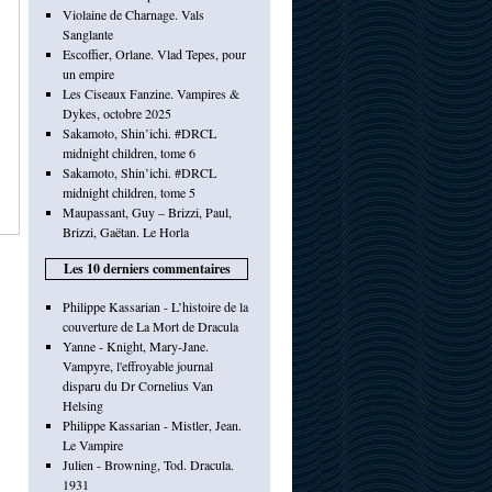
Violaine de Charnage. Vals
Sanglante
Escoffier, Orlane. Vlad Tepes, pour
un empire
Les Ciseaux Fanzine. Vampires &
Dykes, octobre 2025
Sakamoto, Shin’ichi. #DRCL
midnight children, tome 6
Sakamoto, Shin’ichi. #DRCL
midnight children, tome 5
Maupassant, Guy – Brizzi, Paul,
Brizzi, Gaëtan. Le Horla
Les 10 derniers commentaires
Philippe Kassarian - L’histoire de la
couverture de La Mort de Dracula
Yanne - Knight, Mary-Jane.
Vampyre, l'effroyable journal
disparu du Dr Cornelius Van
Helsing
Philippe Kassarian - Mistler, Jean.
Le Vampire
Julien - Browning, Tod. Dracula.
1931