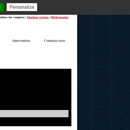
l
Personalize
ulture des vampires |
Mentions Légales
|
Bibliographie
Interventions
Contactez-nous
TERVIEWS
ACTUALITÉS