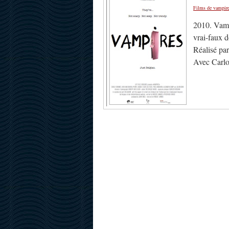
Films de vampir
2010. Vam
vrai-faux 
Réalisé pa
Avec Carlo