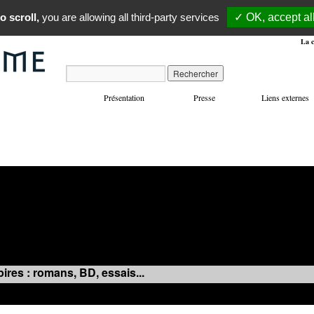
o scroll,
you are allowing all third-party services
✓ OK, accept al
La c
Présentation
Presse
Liens externes
VOYAGES
MANIFESTATIONS
MUSIQUE
IN
ires : romans, BD, essais...