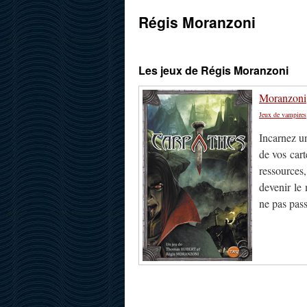
Régis Moranzoni
Les jeux de Régis Moranzoni
Moranzoni,
Jeux de vampires
Incarnez u
de vos cart
ressources
devenir le 
ne pas pass