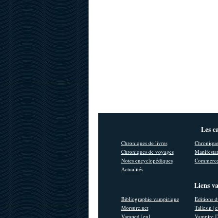
Les c
Chroniques de livres
Chronique
Chroniques de voyages
Manifestat
Notes encyclopédiques
Commerce
Actualités
Liens v
Bibliographie vampirique
Editions d
Morsure.net
Taliesin [
Vamped [en]
Vampire D