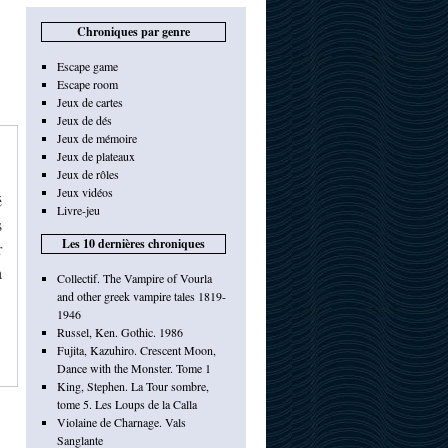
Chroniques par genre
Escape game
Escape room
Jeux de cartes
Jeux de dés
Jeux de mémoire
Jeux de plateaux
Jeux de rôles
Jeux vidéos
é
Livre-jeu
s
Les 10 dernières chroniques
r
à
Collectif. The Vampire of Vourla
and other greek vampire tales 1819-
1946
Russel, Ken. Gothic. 1986
Fujita, Kazuhiro. Crescent Moon,
Dance with the Monster. Tome 1
King, Stephen. La Tour sombre,
tome 5. Les Loups de la Calla
Violaine de Charnage. Vals
Sanglante