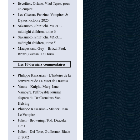
Escoffier, Orlane. Vlad Tepes, pour
un empire
Les Ciseaux Fanzine. Vampires &
Dykes, octobre 2025
Sakamoto, Shin’ichi. #DRCL
midnight children, tome 6
Sakamoto, Shin’ichi. #DRCL
midnight children, tome 5
Maupassant, Guy – Brizzi, Paul,
Brizzi, Gaëtan. Le Horla
Les 10 derniers commentaires
Philippe Kassarian - L’histoire de la
couverture de La Mort de Dracula
Yanne - Knight, Mary-Jane.
Vampyre, l'effroyable journal
disparu du Dr Cornelius Van
Helsing
Philippe Kassarian - Mistler, Jean.
Le Vampire
Julien - Browning, Tod. Dracula.
1931
Julien - Del Toro, Guillermo. Blade
2. 2002