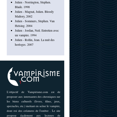
Julien - Norrington, Stephen.
Blade. 1998
Julien - Magnat, Julien. Bloody
Mallory, 2002
Julien - Sommers, Stephen. Van
Helsing. 2004
Julien - Jordan, Neil. Entretien avec
un vampire. 1994
Julien - Rollin, Jean. La nuit des
horloges. 2007
L'objectif de Vampirisme.com est de
proposer aux internautes des chroniques sur
les biens culturels (livres, films, jeux,
spectacles, etc.) mettant en scène le vampire,
dont roi des créatures de l'ombre . Le site
propose également aux lecteurs de