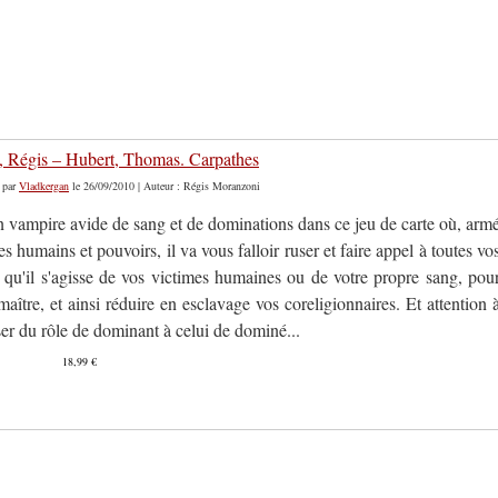
 Régis – Hubert, Thomas. Carpathes
par
Vladkergan
le 26/09/2010 | Auteur : Régis Moranzoni
n vampire avide de sang et de dominations dans ce jeu de carte où, arm
es humains et pouvoirs, il va vous falloir ruser et faire appel à toutes vo
, qu'il s'agisse de vos victimes humaines ou de votre propre sang, pou
maître, et ainsi réduire en esclavage vos coreligionnaires. Et attention 
er du rôle de dominant à celui de dominé...
18,99 €