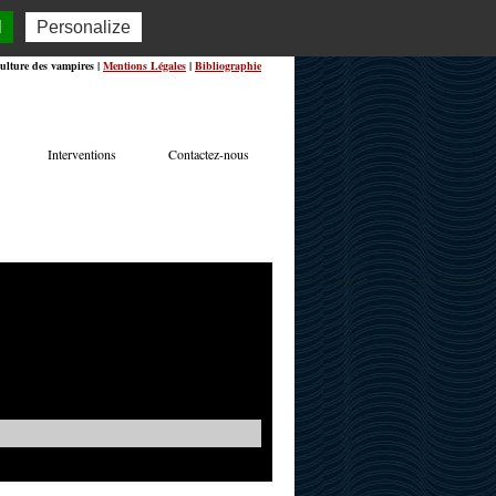
l
Personalize
ulture des vampires |
Mentions Légales
|
Bibliographie
Interventions
Contactez-nous
TERVIEWS
ACTUALITÉS