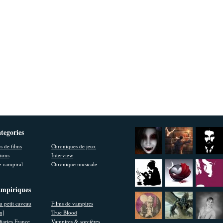
ategories
s de films
Chroniques de jeux
ions
Interview
 vampiral
Chronique musicale
ampiriques
u petit caveau
Films de vampires
en]
True Blood
iaries France
Vampires & sorcières