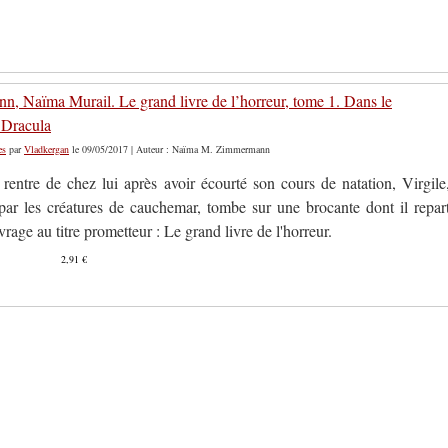
, Naïma Murail. Le grand livre de l’horreur, tome 1. Dans le
 Dracula
es
par
Vladkergan
le 09/05/2017 | Auteur : Naïma M. Zimmermann
 rentre de chez lui après avoir écourté son cours de natation, Virgile
par les créatures de cauchemar, tombe sur une brocante dont il repar
rage au titre prometteur : Le grand livre de l'horreur.
2,91 €