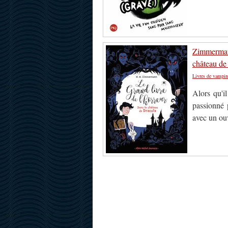
Zimmermann
château de
Livres de vampir
Alors qu'il
passionné 
avec un ouv