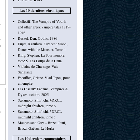
Les 10 dernières chroniques
n
Collectif. The Vampire of Vourla
n
and other greek vampire tales 1819-
a
1946
n
Russel, Ken. Gothic. 1986
Fujita, Kazuhiro. Crescent Moon,
e
Dance with the Monster. Tome 1
s
King, Stephen. La Tour sombre,
i
tome 5. Les Loups de la Calla
Violaine de Charnage. Vals
Sanglante
Escoffier, Orlane. Vlad Tepes, pour
un empire
Les Ciseaux Fanzine. Vampires &
Dykes, octobre 2025
Sakamoto, Shin’ichi. #DRCL
midnight children, tome 6
e
Sakamoto, Shin’ichi. #DRCL
midnight children, tome 5
.
Maupassant, Guy – Brizzi, Paul,
Brizzi, Gaëtan. Le Horla
Les 10 derniers commentaires