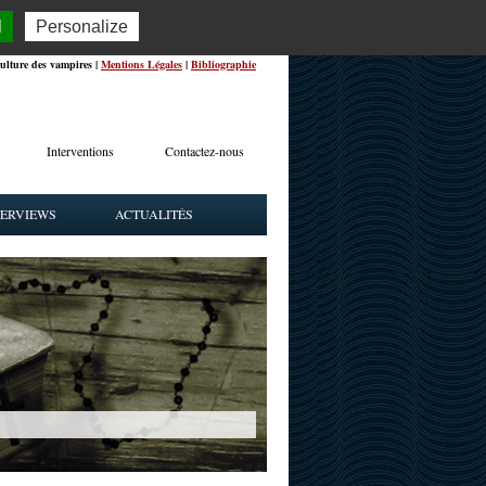
l
Personalize
ulture des vampires |
Mentions Légales
|
Bibliographie
Interventions
Contactez-nous
TERVIEWS
ACTUALITÉS