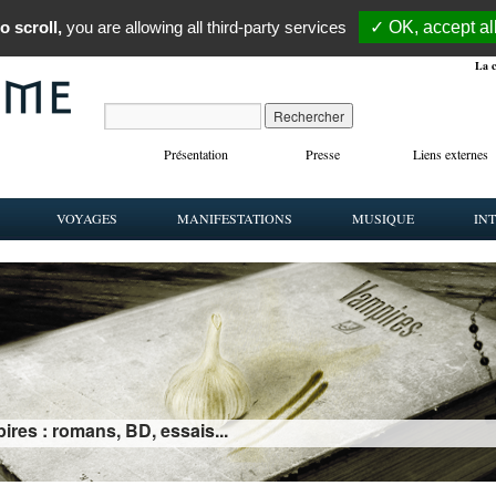
o scroll,
you are allowing all third-party services
✓ OK, accept al
La c
Présentation
Presse
Liens externes
VOYAGES
MANIFESTATIONS
MUSIQUE
IN
ires : romans, BD, essais...