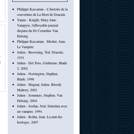
Philippe Kassarian - L’histoire de la
couverture de La Mort de Dracula
Yanne - Knight, Mary-Jane.
Vampyre, l'effroyable journal
disparu du Dr Cornelius Van
Helsing
Philippe Kassarian - Mistler, Jean.
Le Vampire
Julien - Browning, Tod. Dracula.
,
1931
t
Julien - Del Toro, Guillermo. Blade
2. 2002
Julien - Norrington, Stephen.
Blade. 1998
Julien - Magnat, Julien. Bloody
Mallory, 2002
Julien - Sommers, Stephen. Van
Helsing. 2004
Julien - Jordan, Neil. Entretien avec
un vampire. 1994
Julien - Rollin, Jean. La nuit des
horloges. 2007