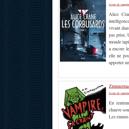
Livres de vampir
Alice Cra
intelligen
vivant dan
pas prise. 
monde tapi 
a encore le
elle ne pou
apporter un
Zimmermann
Livres de vampir
En rentra
chauve-sour
Les ennuis