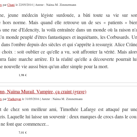
es
par
Chani
le 22/05/2014 | Auteur : Naïma M. Zimmermann
ne, jeune médecin légiste surdouée, a bâti toute sa vie sur so
ce hors norme. Mais quand elle retrouve un de ses « patients » bie
s une rue d'Edencity, la voilà entraînée dans un monde où la raison n'
Un monde peuplé d'êtres fantastiques et inquiétants, les Corbusards. U
dans l'ombre depuis des siècles et qui s'apprête à ressurgir. Alice Crân
 choix : soit oublier ce qu'elle a vu, soit affronter la vérité. Mais alor
rra faire marche arrière. Et la réalité qu'elle a découverte pourrait lu
e nouvelle vie aussi bien qu'un aller simple pour la mort.
1,98 €
, Naïma Murail. Vampire, ça craint (grave)
es
par
Vladkergan
le 31/05/2016 | Auteur : Naïma M. Zimmermann
nt de chez son meilleur ami, Timothée Lafarge est attaqué par un
is. Laquelle lui laisse un souvenir : deux marques de crocs dans le cou
 ne font que commencer...
7,01 €