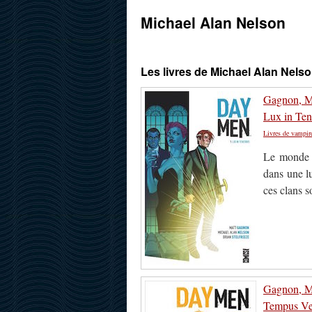
Michael Alan Nelson
Les livres de Michael Alan Nels
Gagnon, Ma
Lux in Ten
Livres de vampir
Le monde e
dans une lu
ces clans 
Gagnon, Ma
Tempus Ve