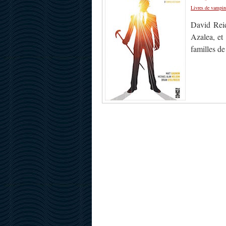
Livres de vampir
David Reid
Azalea, et
familles de