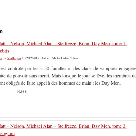
on
tt – Nelson, Michael Alan – Stelfreeze, Brian. Day Men, tome 1.
ebris
es
par
Vladkergan
le 22/12/2015 | Auteur : Michael Alan Nelson
st contrôlé par les « 50 familles », des clans de vampires engagée
tte de pouvoir sans merci. Mais lorsque le jour se lève, les membres d
sont obligés de faire appel à des hommes de main : les Day Men.
10,98 €
tt – Nelson, Michael Alan – Stelfreeze, Brian. Day Men, tome 2.
stigium