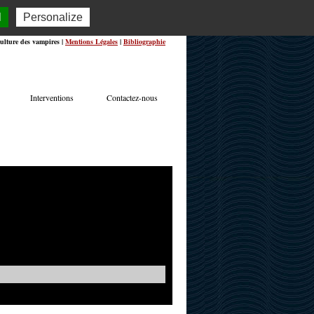
l
Personalize
ulture des vampires |
Mentions Légales
|
Bibliographie
Interventions
Contactez-nous
TERVIEWS
ACTUALITÉS