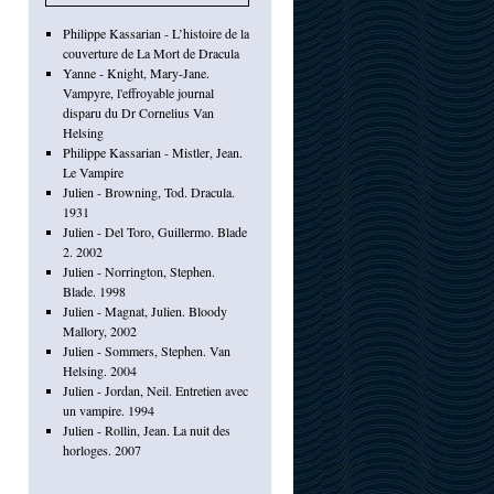
Philippe Kassarian - L’histoire de la
couverture de La Mort de Dracula
Yanne - Knight, Mary-Jane.
Vampyre, l'effroyable journal
disparu du Dr Cornelius Van
Helsing
Philippe Kassarian - Mistler, Jean.
Le Vampire
Julien - Browning, Tod. Dracula.
1931
Julien - Del Toro, Guillermo. Blade
2. 2002
Julien - Norrington, Stephen.
Blade. 1998
Julien - Magnat, Julien. Bloody
Mallory, 2002
Julien - Sommers, Stephen. Van
Helsing. 2004
Julien - Jordan, Neil. Entretien avec
un vampire. 1994
Julien - Rollin, Jean. La nuit des
horloges. 2007