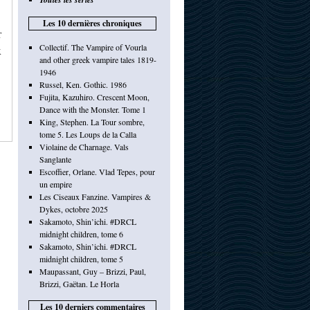
Les 10 dernières chroniques
r
Collectif. The Vampire of Vourla
x
and other greek vampire tales 1819-
1946
Russel, Ken. Gothic. 1986
Fujita, Kazuhiro. Crescent Moon,
Dance with the Monster. Tome 1
King, Stephen. La Tour sombre,
tome 5. Les Loups de la Calla
Violaine de Charnage. Vals
Sanglante
Escoffier, Orlane. Vlad Tepes, pour
un empire
Les Ciseaux Fanzine. Vampires &
Dykes, octobre 2025
Sakamoto, Shin’ichi. #DRCL
midnight children, tome 6
Sakamoto, Shin’ichi. #DRCL
midnight children, tome 5
Maupassant, Guy – Brizzi, Paul,
Brizzi, Gaëtan. Le Horla
Les 10 derniers commentaires