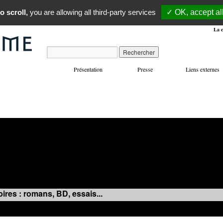
o scroll,
you are allowing all third-party services
✓ OK, accept al
La c
Présentation
Presse
Liens externes
VOYAGES
MANIFESTATIONS
MUSIQUE
IN
ires : romans, BD, essais...