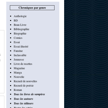
Chroniques par genre
Anthologie
BD
Beau Livre
Bibliographie
Biographie
Comics
Essai
Essai illustré
Fanzine
s
Inclassable
e
Jeunesse
Livre de recettes
Magazine
Manga
Nouvelle
Recueil de nouvelles
Recueil de poésie
Roman
Tous les livres de vampires
Tous les auteurs
Tous les éditeurs
Toutes les séries