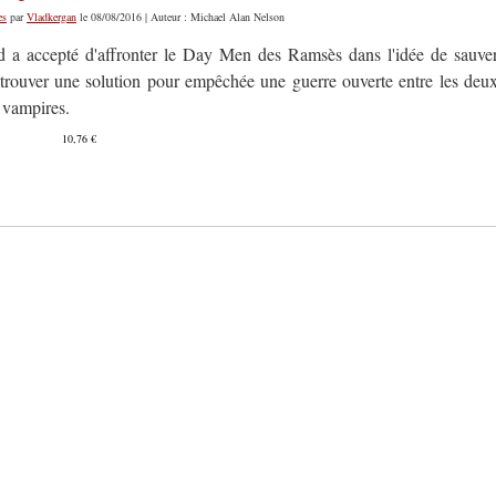
es
par
Vladkergan
le 08/08/2016 | Auteur : Michael Alan Nelson
 a accepté d'affronter le Day Men des Ramsès dans l'idée de sauve
 trouver une solution pour empêchée une guerre ouverte entre les deu
 vampires.
10,76 €