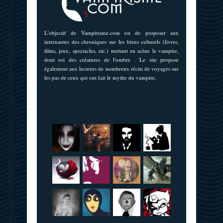
L'objectif de Vampirisme.com est de proposer aux
internautes des chroniques sur les biens culturels (livres,
films, jeux, spectacles, etc.) mettant en scène le vampire,
dont roi des créatures de l'ombre . Le site propose
également aux lecteurs de nombreux récits de voyages sur
les pas de ceux qui ont fait le mythe du vampire.