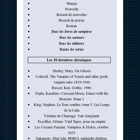
Manga
Nouvelle
Recueil de nouvelles
Recueil de poésie
Roman
Tous les livres de vampires
Tous les auteurs
Tous les éditeurs
Toutes les séries
Les 10 dernières chroniques
Shelley, Mary. On Ghosts
Collectif. The Vampire of Vourla and other greek
vampire tales 1819-1946
Russel, Ken. Gothic. 1986
Fujita, Kazuhiro. Crescent Moon, Dance with the
Monster. Tome 1
King, Stephen. La Tour sombre, tome 5. Les Loups
de la Calla
Violaine de Charnage. Vals Sanglante
Escoffier, Orlane. Vlad Tepes, pour un empire
Les Ciseaux Fanzine. Vampires & Dykes, octobre
2025
Sakamoto, Shin’ichi. #DRCL midnight children,