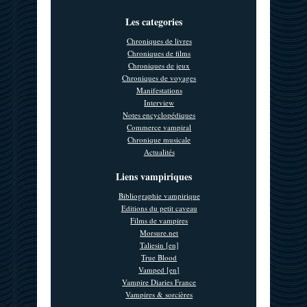
Les categories
Chroniques de livres
Chroniques de films
Chroniques de jeux
Chroniques de voyages
Manifestations
Interview
Notes encyclopédiques
Commerce vampiral
Chronique musicale
Actualités
Liens vampiriques
Bibliographie vampirique
Editions du petit caveau
Films de vampires
Morsure.net
Taliesin [en]
True Blood
Vamped [en]
Vampire Diaries France
Vampires & sorcières