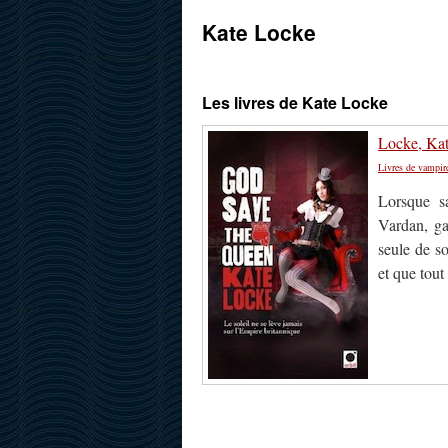
Kate Locke
Les livres de Kate Locke
Locke, Kat
Livres de vampir
Lorsque s
Vardan, ga
seule de so
et que tout