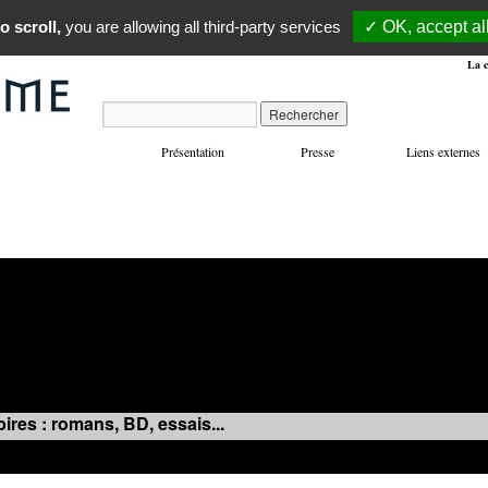
o scroll,
you are allowing all third-party services
✓ OK, accept al
La c
Présentation
Presse
Liens externes
VOYAGES
MANIFESTATIONS
MUSIQUE
IN
ires : romans, BD, essais...