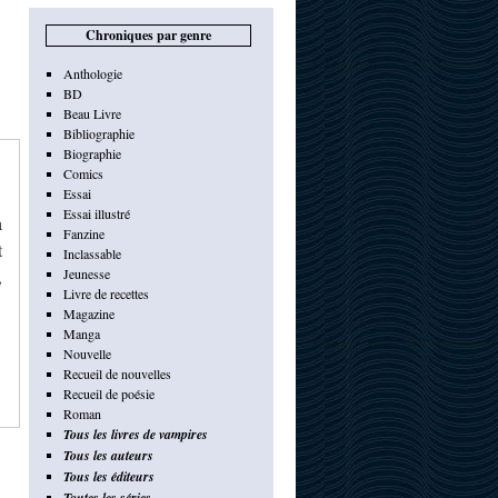
Chroniques par genre
Anthologie
BD
Beau Livre
Bibliographie
Biographie
Comics
Essai
Essai illustré
a
Fanzine
t
Inclassable
,
Jeunesse
Livre de recettes
Magazine
Manga
Nouvelle
Recueil de nouvelles
Recueil de poésie
Roman
Tous les livres de vampires
Tous les auteurs
Tous les éditeurs
Toutes les séries