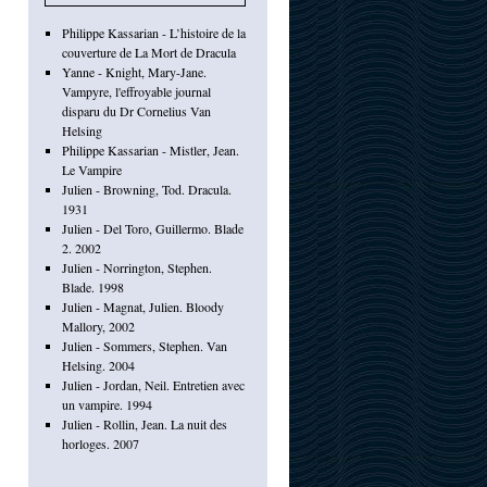
Philippe Kassarian - L’histoire de la
couverture de La Mort de Dracula
Yanne - Knight, Mary-Jane.
Vampyre, l'effroyable journal
disparu du Dr Cornelius Van
Helsing
Philippe Kassarian - Mistler, Jean.
Le Vampire
Julien - Browning, Tod. Dracula.
1931
Julien - Del Toro, Guillermo. Blade
2. 2002
Julien - Norrington, Stephen.
Blade. 1998
Julien - Magnat, Julien. Bloody
Mallory, 2002
Julien - Sommers, Stephen. Van
Helsing. 2004
Julien - Jordan, Neil. Entretien avec
un vampire. 1994
Julien - Rollin, Jean. La nuit des
horloges. 2007