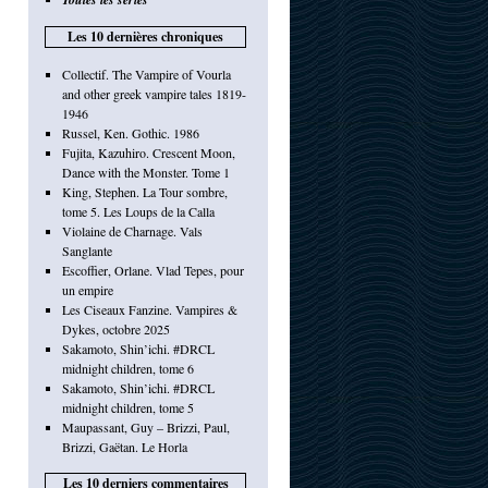
Les 10 dernières chroniques
Collectif. The Vampire of Vourla
and other greek vampire tales 1819-
1946
Russel, Ken. Gothic. 1986
Fujita, Kazuhiro. Crescent Moon,
Dance with the Monster. Tome 1
King, Stephen. La Tour sombre,
tome 5. Les Loups de la Calla
Violaine de Charnage. Vals
Sanglante
Escoffier, Orlane. Vlad Tepes, pour
un empire
Les Ciseaux Fanzine. Vampires &
Dykes, octobre 2025
Sakamoto, Shin’ichi. #DRCL
midnight children, tome 6
Sakamoto, Shin’ichi. #DRCL
midnight children, tome 5
Maupassant, Guy – Brizzi, Paul,
Brizzi, Gaëtan. Le Horla
Les 10 derniers commentaires