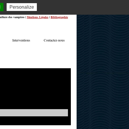
l
Personalize
ulture des vampires |
Mentions Légales
|
Bibliographie
Interventions
Contactez-nous
TERVIEWS
ACTUALITÉS