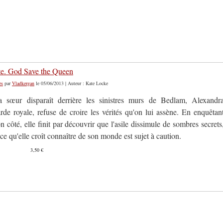
e. God Save the Queen
es
par
Vladkergan
le 05/06/2013 | Auteur : Kate Locke
a sœur disparaît derrière les sinistres murs de Bedlam, Alexandr
rde royale, refuse de croire les vérités qu'on lui assène. En enquêtan
n côté, elle finit par découvrir que l'asile dissimule de sombres secrets
 ce qu'elle croît connaître de son monde est sujet à caution.
3,50 €