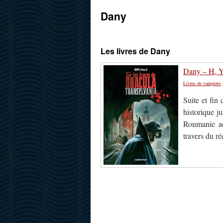
Dany
Les livres de Dany
Dany – H, Yv
Livres de vampires
Suite et fin
historique j
Roumanie ac
travers du ré