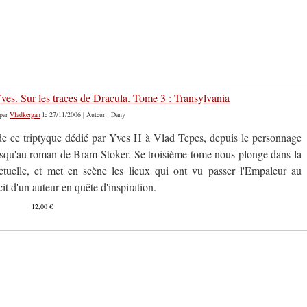
es. Sur les traces de Dracula. Tome 3 : Transylvania
par
Vladkergan
le 27/11/2006 | Auteur : Dany
 de ce triptyque dédié par Yves H à Vlad Tepes, depuis le personnage
usqu'au roman de Bram Stoker. Se troisième tome nous plonge dans la
tuelle, et met en scène les lieux qui ont vu passer l'Empaleur au
cit d'un auteur en quête d'inspiration.
12,00 €