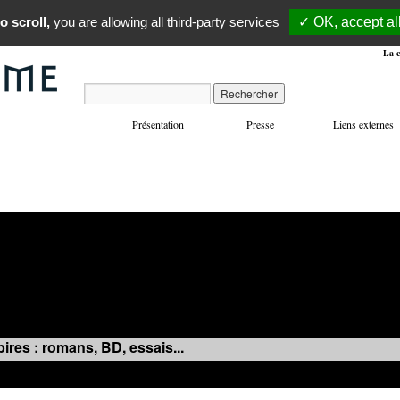
o scroll,
you are allowing all third-party services
✓ OK, accept al
La c
Présentation
Presse
Liens externes
VOYAGES
MANIFESTATIONS
MUSIQUE
IN
ires : romans, BD, essais...