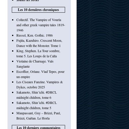
Les 10 dernières chroniques
Collectif. The Vampire of Vourla
and other greek vampire tales 1819-
1946
Russel, Ken. Gothic. 1986
Fujita, Kazuhiro. Crescent Moon,
Dance with the Monster. Tome 1
King, Stephen. La Tour sombre,
tome 5. Les Loups de la Calla
Violaine de Charnage. Vals
Sanglante
Escoffier, Orlane. Vlad Tepes, pour
un empire
Les Ciseaux Fanzine. Vampires &
Dykes, octobre 2025
Sakamoto, Shin’ichi. #DRCL
midnight children, tome 6
Sakamoto, Shin’ichi. #DRCL
midnight children, tome 5
Maupassant, Guy – Brizzi, Paul,
Brizzi, Gaëtan. Le Horla
Les 10 derniers commentaires