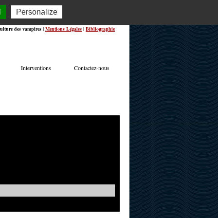
l
Personalize
ulture des vampires |
Mentions Légales
|
Bibliographie
Interventions
Contactez-nous
TERVIEWS
ACTUALITÉS