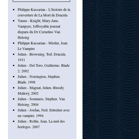
Philippe Kassarian - L’histoire de la
couverture de La Mort de Dracula
Yanne - Knight, Mary-Jane.
Vampyre, l'effroyable journal
disparu du Dr Cornelius Van
Helsing
Philippe Kassarian - Mistler, Jean.
Le Vampire
Julien - Browning, Tod. Dracula.
1931
Julien - Del Toro, Guillermo. Blade
2. 2002
Julien - Norrington, Stephen.
Blade. 1998
Julien - Magnat, Julien. Bloody
Mallory, 2002
Julien - Sommers, Stephen. Van
Helsing. 2004
Julien - Jordan, Neil. Entretien avec
un vampire. 1994
Julien - Rollin, Jean. La nuit des
horloges. 2007