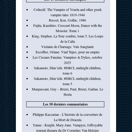
Collectif. The Vampire of Vourla and other greek
vampire tales 1819-1946
Russel, Ken. Gothic. 1986
Fujita, Kazuhiro. Crescent Moon, Dance with the
Monster. Tome 1
King, Stephen. La Tour sombre, tome 5. Les Loups
de la Calla
Violaine de Charnage. Vals Sanglante
Escoffier, Orlane. Vlad Tepes, pour un empire
Les Ciseaux Fanzine. Vampires & Dykes, octobre
2025
Sakamoto, Shin’ichi. #DRCL midnight children,
tome 6
Sakamoto, Shin’ichi. #DRCL midnight children,
tome 5
Maupassant, Guy – Brizzi, Paul, Brizzi, Gaëtan. Le
Horla
Les 10 derniers commentaires
Philippe Kassarian - L’histoire de la couverture de
La Mort de Dracula
Yanne - Knight, Mary-Jane. Vampyre, l'effroyable
journal disparu du Dr Cornelius Van Helsing