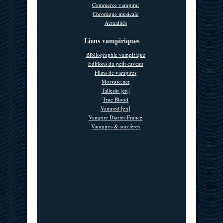
Commerce vampiral
Chronique musicale
Actualités
Liens vampiriques
Bibliographie vampirique
Editions du petit caveau
Films de vampires
Morsure.net
Taliesin [en]
True Blood
Vamped [en]
Vampire Diaries France
Vampires & sorcières