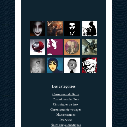
Les categories
Chroniques de livres
Chroniques de films
Chroniques de jeux
Chroniques de voyages
Manifestations
Interview
Notes encyclopédiques