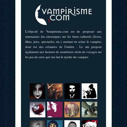
L'objectif de Vampirisme.com est de proposer aux
internautes des chroniques sur les biens culturels (livres,
films, jeux, spectacles, etc.) mettant en scène le vampire,
dont roi des créatures de l'ombre . Le site propose
également aux lecteurs de nombreux récits de voyages sur
les pas de ceux qui ont fait le mythe du vampire.