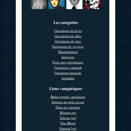
Les categories
Chroniques de livres
Chroniques de films
Chroniques de jeux
Chroniques de voyages
Manifestations
Interview
Notes encyclopédiques
Commerce vampiral
Chronique musicale
Actualités
Liens vampiriques
Bibliographie vampirique
Editions du petit caveau
Films de vampires
Morsure.net
Taliesin [en]
True Blood
Vamped [en]