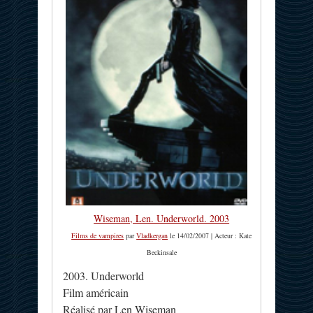
Wiseman, Len. Underworld. 2003
Films de vampires
par
Vladkergan
le 14/02/2007 | Acteur : Kate
Beckinsale
2003. Underworld
Film américain
Réalisé par Len Wiseman