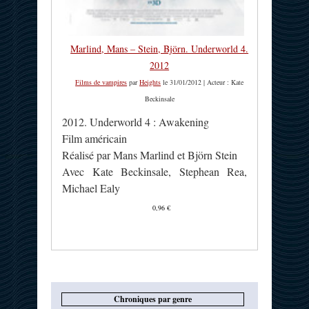
Marlind, Mans – Stein, Björn. Underworld 4.
2012
Films de vampires
par
Heights
le 31/01/2012 | Acteur : Kate
Beckinsale
2012. Underworld 4 : Awakening
Film américain
Réalisé par Mans Marlind et Björn Stein
Avec Kate Beckinsale, Stephean Rea,
Michael Ealy
0,96 €
Chroniques par genre