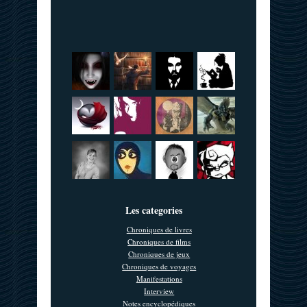
Les categories
Chroniques de livres
Chroniques de films
Chroniques de jeux
Chroniques de voyages
Manifestations
Interview
Notes encyclopédiques