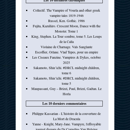
Les 10 dernières chroniques
Collectif. The Vampire of Vourla and other greek
vampire tales 1819-1946
Russel, Ken. Gothic. 1986
Fujita, Kazuhiro. Crescent Moon, Dance with the
Monster. Tome 1
King, Stephen. La Tour sombre, tome 5. Les Loups
de la Calla
Violaine de Charnage. Vals Sanglante
Escoffier, Orlane. Vlad Tepes, pour un empire
Les Ciseaux Fanzine. Vampires & Dykes, octobre
2025
Sakamoto, Shin’ichi. #DRCL midnight children,
tome 6
Sakamoto, Shin’ichi. #DRCL midnight children,
tome 5
Maupassant, Guy – Brizzi, Paul, Brizzi, Gaëtan. Le
Horla
Les 10 derniers commentaires
Philippe Kassarian - L’histoire de la couverture de
La Mort de Dracula
Yanne - Knight, Mary-Jane. Vampyre, l'effroyable
journal disparu du Dr Cornelius Van Helsing