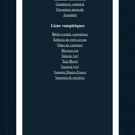
Commerce vampiral
Chronique musicale
Actualités
Liens vampiriques
Bibliographie vampirique
Editions du petit caveau
Films de vampires
Morsure.net
Taliesin [en]
True Blood
Vamped [en]
Vampire Diaries France
Vampires & sorcières