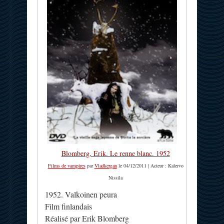
Blomberg, Erik. Le renne blanc. 1952
Films de vampires
par
Vladkergan
le 04/12/2011 | Acteur : Kalervo
Nissila
1952. Valkoinen peura
Film finlandais
Réalisé par Erik Blomberg