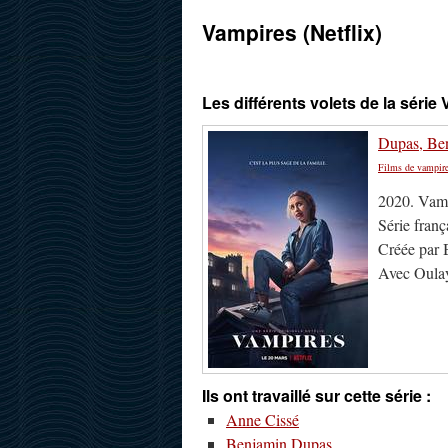
Vampires (Netflix)
Les différents volets de la série 
Dupas, Ben
Films de vampir
2020. Vamp
Série franç
Créée par 
Avec Oula
Ils ont travaillé sur cette série :
Anne Cissé
Benjamin Dupas