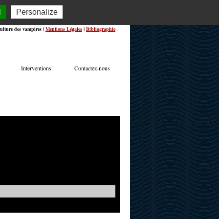
l
Personalize
ulture des vampires |
Mentions Légales
|
Bibliographie
Interventions
Contactez-nous
TERVIEWS
ACTUALITÉS