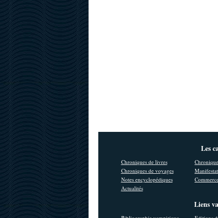
Les c
Chroniques de livres
Chronique
Chroniques de voyages
Manifestat
Notes encyclopédiques
Commerce
Actualités
Liens v
Bibliographie vampirique
Editions d