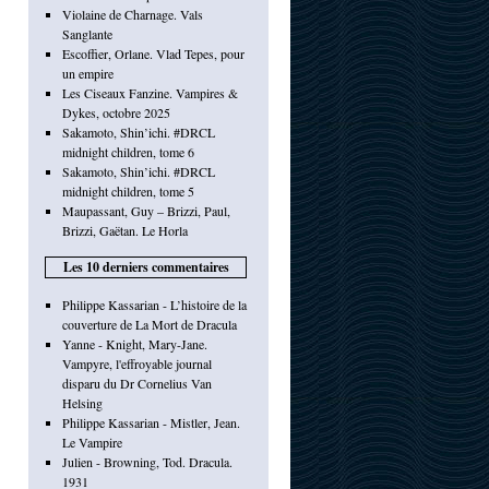
Violaine de Charnage. Vals
Sanglante
Escoffier, Orlane. Vlad Tepes, pour
un empire
Les Ciseaux Fanzine. Vampires &
Dykes, octobre 2025
Sakamoto, Shin’ichi. #DRCL
midnight children, tome 6
Sakamoto, Shin’ichi. #DRCL
midnight children, tome 5
Maupassant, Guy – Brizzi, Paul,
Brizzi, Gaëtan. Le Horla
Les 10 derniers commentaires
Philippe Kassarian - L’histoire de la
couverture de La Mort de Dracula
Yanne - Knight, Mary-Jane.
Vampyre, l'effroyable journal
disparu du Dr Cornelius Van
Helsing
Philippe Kassarian - Mistler, Jean.
Le Vampire
Julien - Browning, Tod. Dracula.
1931