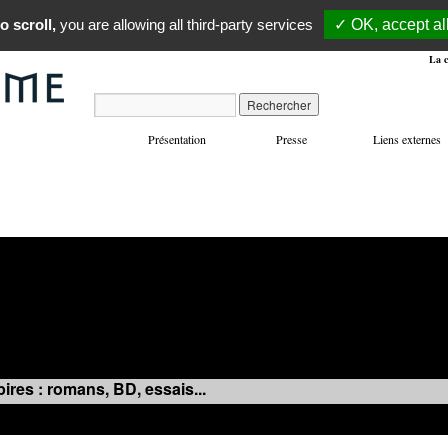
o scroll,
you are allowing all third-party services
✓ OK, accept al
La c
Présentation
Presse
Liens externes
VOYAGES
MANIFESTATIONS
MUSIQUE
IN
ires : romans, BD, essais...