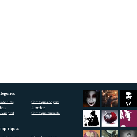
ategories
s de films
Chroniques de jeux
ions
Interview
 vampiral
Chronique musicale
ampiriques
u petit caveau
Films de vampires