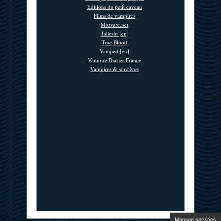
Editions du petit caveau
Films de vampires
Morsure.net
Taliesin [en]
True Blood
Vamped [en]
Vampire Diaries France
Vampires & sorcières
Manage services