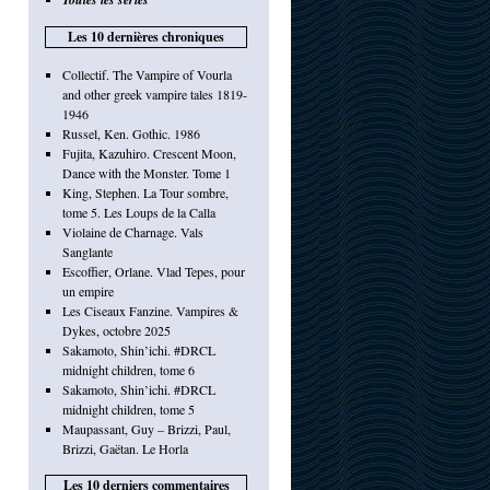
Les 10 dernières chroniques
Collectif. The Vampire of Vourla
and other greek vampire tales 1819-
1946
Russel, Ken. Gothic. 1986
Fujita, Kazuhiro. Crescent Moon,
Dance with the Monster. Tome 1
King, Stephen. La Tour sombre,
tome 5. Les Loups de la Calla
Violaine de Charnage. Vals
Sanglante
Escoffier, Orlane. Vlad Tepes, pour
un empire
Les Ciseaux Fanzine. Vampires &
Dykes, octobre 2025
Sakamoto, Shin’ichi. #DRCL
midnight children, tome 6
Sakamoto, Shin’ichi. #DRCL
midnight children, tome 5
Maupassant, Guy – Brizzi, Paul,
Brizzi, Gaëtan. Le Horla
Les 10 derniers commentaires