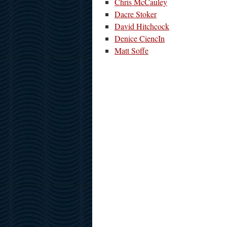
Chris McCauley
Dacre Stoker
David Hitchcock
Denice CiencIn
Matt Soffe