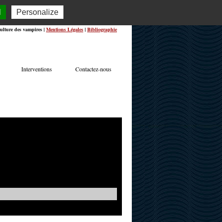
l
Personalize
ulture des vampires |
Mentions Légales
|
Bibliographie
Interventions
Contactez-nous
TERVIEWS
ACTUALITÉS