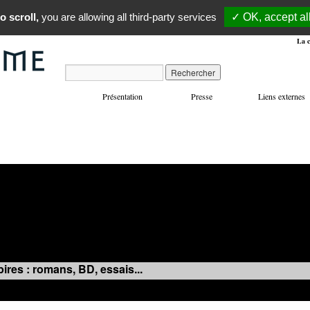
o scroll,
you are allowing all third-party services
✓ OK, accept al
La c
Présentation
Presse
Liens externes
VOYAGES
MANIFESTATIONS
MUSIQUE
IN
ires : romans, BD, essais...