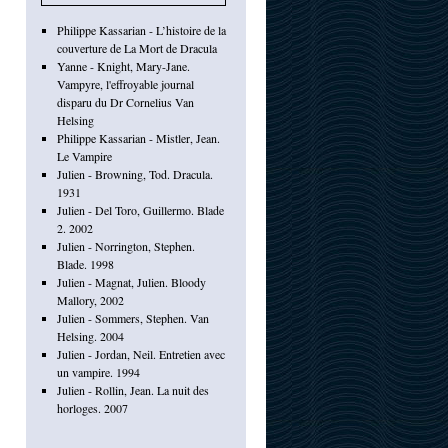
Philippe Kassarian - L’histoire de la
couverture de La Mort de Dracula
Yanne - Knight, Mary-Jane.
Vampyre, l'effroyable journal
disparu du Dr Cornelius Van
Helsing
Philippe Kassarian - Mistler, Jean.
Le Vampire
Julien - Browning, Tod. Dracula.
1931
Julien - Del Toro, Guillermo. Blade
2. 2002
Julien - Norrington, Stephen.
Blade. 1998
Julien - Magnat, Julien. Bloody
Mallory, 2002
Julien - Sommers, Stephen. Van
Helsing. 2004
Julien - Jordan, Neil. Entretien avec
un vampire. 1994
Julien - Rollin, Jean. La nuit des
horloges. 2007