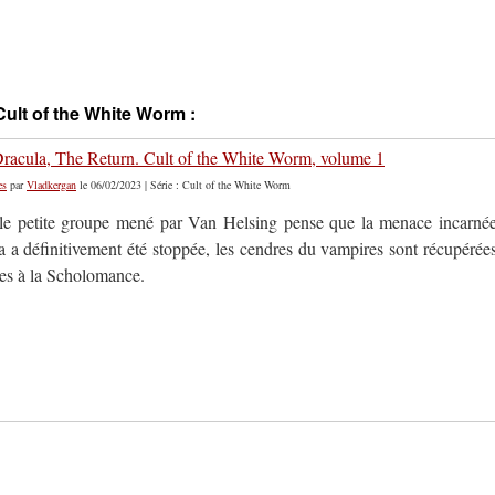
Cult of the White Worm :
 Dracula, The Return. Cult of the White Worm, volume 1
es
par
Vladkergan
le 06/02/2023 | Série : Cult of the White Worm
le petite groupe mené par Van Helsing pense que la menace incarné
a a définitivement été stoppée, les cendres du vampires sont récupérée
ées à la Scholomance.