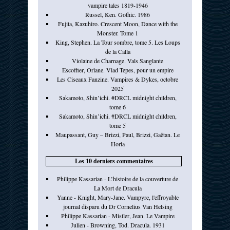
vampire tales 1819-1946
Russel, Ken. Gothic. 1986
Fujita, Kazuhiro. Crescent Moon, Dance with the
Monster. Tome 1
King, Stephen. La Tour sombre, tome 5. Les Loups
de la Calla
Violaine de Charnage. Vals Sanglante
Escoffier, Orlane. Vlad Tepes, pour un empire
Les Ciseaux Fanzine. Vampires & Dykes, octobre
2025
Sakamoto, Shin’ichi. #DRCL midnight children,
tome 6
Sakamoto, Shin’ichi. #DRCL midnight children,
tome 5
Maupassant, Guy – Brizzi, Paul, Brizzi, Gaëtan. Le
Horla
Les 10 derniers commentaires
Philippe Kassarian - L’histoire de la couverture de
La Mort de Dracula
Yanne - Knight, Mary-Jane. Vampyre, l'effroyable
journal disparu du Dr Cornelius Van Helsing
Philippe Kassarian - Mistler, Jean. Le Vampire
Julien - Browning, Tod. Dracula. 1931