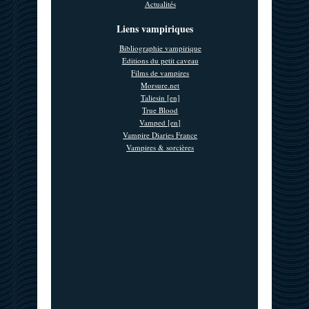
Actualités
Liens vampiriques
Bibliographie vampirique
Editions du petit caveau
Films de vampires
Morsure.net
Taliesin [en]
True Blood
Vamped [en]
Vampire Diaries France
Vampires & sorcières