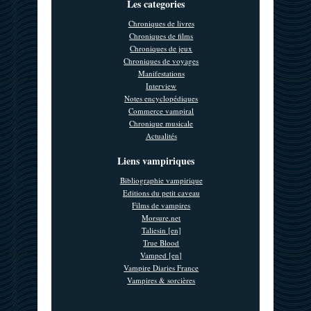
Les categories
Chroniques de livres
Chroniques de films
Chroniques de jeux
Chroniques de voyages
Manifestations
Interview
Notes encyclopédiques
Commerce vampiral
Chronique musicale
Actualités
Liens vampiriques
Bibliographie vampirique
Editions du petit caveau
Films de vampires
Morsure.net
Taliesin [en]
True Blood
Vamped [en]
Vampire Diaries France
Vampires & sorcières