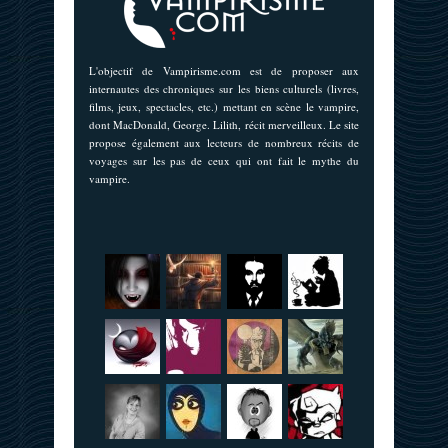
L'objectif de Vampirisme.com est de proposer aux
internautes des chroniques sur les biens culturels (livres,
films, jeux, spectacles, etc.) mettant en scène le vampire,
dont MacDonald, George. Lilith, récit merveilleux. Le site
propose également aux lecteurs de nombreux récits de
voyages sur les pas de ceux qui ont fait le mythe du
vampire.