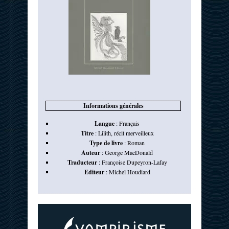
Informations générales
Langue
:
Français
Titre
:
Lilith, récit merveilleux
Type de livre
:
Roman
Auteur
:
George MacDonald
Traducteur
:
Françoise Dupeyron-Lafay
Editeur
:
Michel Houdiard