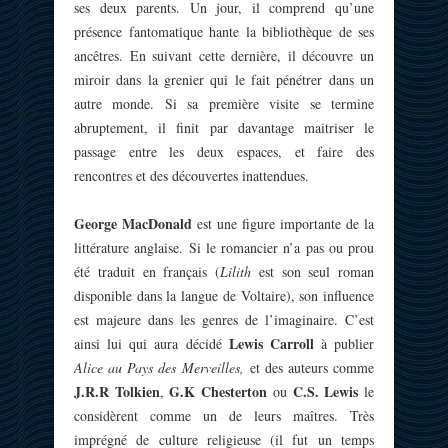
ses deux parents. Un jour, il comprend qu’une
présence fantomatique hante la bibliothèque de ses
ancêtres. En suivant cette dernière, il découvre un
miroir dans la grenier qui le fait pénétrer dans un
autre monde. Si sa première visite se termine
abruptement, il finit par davantage maitriser le
passage entre les deux espaces, et faire des
rencontres et des découvertes inattendues.
George MacDonald
est une figure importante de la
littérature anglaise. Si le romancier n’a pas ou prou
été traduit en français (
Lilith
est son seul roman
disponible dans la langue de Voltaire), son influence
est majeure dans les genres de l’imaginaire. C’est
Lewis Carroll
ainsi lui qui aura décidé
à publier
Alice au Pays des Merveilles,
et des auteurs comme
J.R.R Tolkien
G.K Chesterton
C.S. Lewis
,
ou
le
considèrent comme un de leurs maîtres. Très
imprégné de culture religieuse (il fut un temps