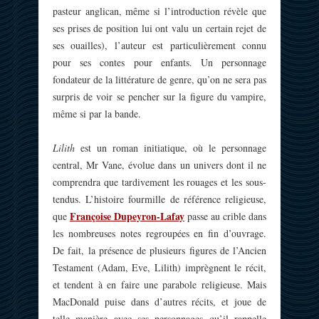
pasteur anglican, même si l’introduction révèle que
ses prises de position lui ont valu un certain rejet de
ses ouailles), l’auteur est particulièrement connu
pour ses contes pour enfants. Un personnage
fondateur de la littérature de genre, qu’on ne sera pas
surpris de voir se pencher sur la figure du vampire,
même si par la bande.
Lilith
est un roman initiatique, où le personnage
central, Mr Vane, évolue dans un univers dont il ne
comprendra que tardivement les rouages et les sous-
tendus. L’histoire fourmille de référence religieuse,
Françoise Dupeyron-Lafay
que
passe au crible dans
les nombreuses notes regroupées en fin d’ouvrage.
De fait, la présence de plusieurs figures de l’Ancien
Testament (Adam, Eve, Lilith) imprègnent le récit,
et tendent à en faire une parabole religieuse. Mais
MacDonald puise dans d’autres récits, et joue de
telle manière avec ses personnages qu’il rappelle