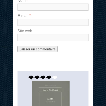
Nom
*
E-mail
*
Site web