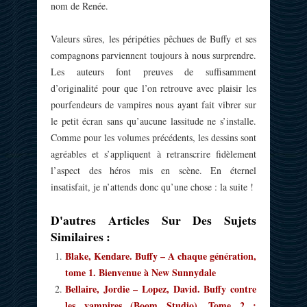
nom de Renée.
Valeurs sûres, les péripéties pêchues de Buffy et ses
compagnons parviennent toujours à nous surprendre.
Les auteurs font preuves de suffisamment
d’originalité pour que l’on retrouve avec plaisir les
pourfendeurs de vampires nous ayant fait vibrer sur
le petit écran sans qu’aucune lassitude ne s’installe.
Comme pour les volumes précédents, les dessins sont
agréables et s’appliquent à retranscrire fidèlement
l’aspect des héros mis en scène. En éternel
insatisfait, je n’attends donc qu’une chose : la suite !
D'autres Articles Sur Des Sujets
Similaires :
Blake, Kendare. Buffy – A chaque génération,
tome 1. Bienvenue à New Sunnydale
Bellaire, Jordie – Lopez, David. Buffy contre
les vampires (Boom Studio). Tome 2 :