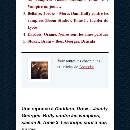
Vampire un jour…
Bellaire, Jordie – Mora, Dan. Buffy contre les
vampires (Boom Studio). Tome 1 : L’enfer du
Lycée
Dardres, Oriane. Noires sont les âmes perdues
Stoker, Bram – Bess, Georges. Dracula
Voir toutes les chroniques
et articles de
Asmodée
Une réponse à
Goddard, Drew – Jeanty,
Georges. Buffy contre les vampires,
saison 8. Tome 3. Les loups sont à nos
portes