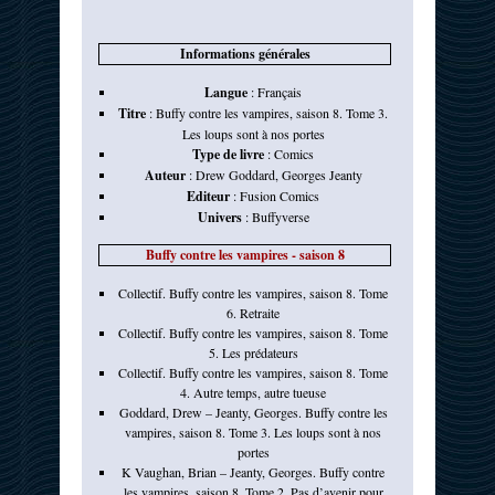
Informations générales
Langue
:
Français
Titre
:
Buffy contre les vampires, saison 8. Tome 3.
Les loups sont à nos portes
Type de livre
:
Comics
Auteur
:
Drew Goddard
,
Georges Jeanty
Editeur
:
Fusion Comics
Univers
:
Buffyverse
Buffy contre les vampires - saison 8
Collectif. Buffy contre les vampires, saison 8. Tome
6. Retraite
Collectif. Buffy contre les vampires, saison 8. Tome
5. Les prédateurs
Collectif. Buffy contre les vampires, saison 8. Tome
4. Autre temps, autre tueuse
Goddard, Drew – Jeanty, Georges. Buffy contre les
vampires, saison 8. Tome 3. Les loups sont à nos
portes
K Vaughan, Brian – Jeanty, Georges. Buffy contre
les vampires, saison 8. Tome 2. Pas d’avenir pour