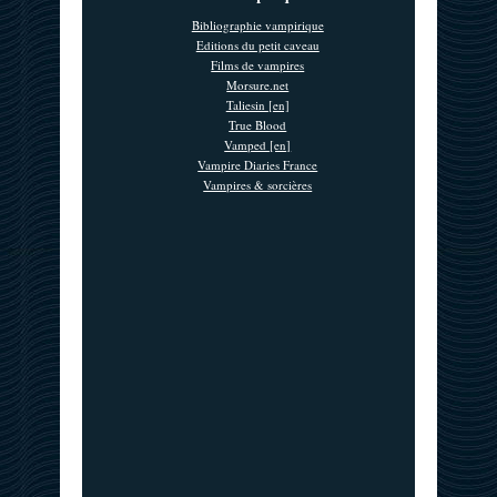
Bibliographie vampirique
Editions du petit caveau
Films de vampires
Morsure.net
Taliesin [en]
True Blood
Vamped [en]
Vampire Diaries France
Vampires & sorcières