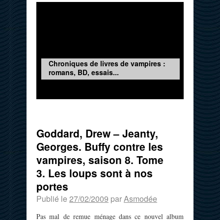
Chroniques de livres de vampires :
romans, BD, essais...
Goddard, Drew – Jeanty,
Georges. Buffy contre les
vampires, saison 8. Tome
3. Les loups sont à nos
portes
Publié le
27/02/2009
par
Asmodée
Pas mal de remue ménage dans ce nouvel album