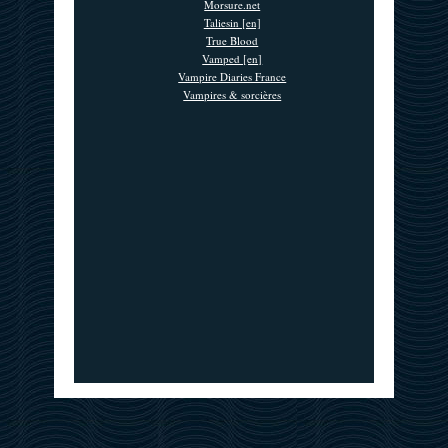
Morsure.net
Taliesin [en]
True Blood
Vamped [en]
Vampire Diaries France
Vampires & sorcières