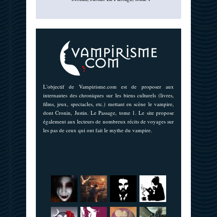
L'objectif de Vampirisme.com est de proposer aux
internautes des chroniques sur les biens culturels (livres,
films, jeux, spectacles, etc.) mettant en scène le vampire,
dont Cronin, Justin. Le Passage, tome 1. Le site propose
également aux lecteurs de nombreux récits de voyages sur
les pas de ceux qui ont fait le mythe du vampire.