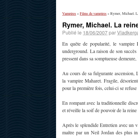
Vampires
»
Films de vampires
»
Rymer, Michael. L
Rymer, Michael. La rei
Publié le
18/06/2007
par
Vladkerg
En quête de popularité, le vampire L
underground. La raison de son succès :
pressent dans sa somptueuse demeure, lu
Au cours de sa fulgurante ascension, Le
la vampire Maharet. Fragile, désorienté
pour la première fois, celui-ci se refuse
En rompant avec la traditionnelle discr
et réveille la soif de pouvoir de la re
Après le splendide Entretien avec un 
maître par un Neil Jordan des plus in