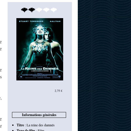
e
e
e
s
2,75 €
,
Informations générales
e
r
Titre
:
La reine des damnés
Type de film
:
Film