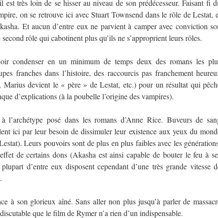
 est très loin de se hisser au niveau de son prédécesseur. Faisant fi d
pire, on se retrouve ici avec Stuart Townsend dans le rôle de Lestat, e
Akasha. Et aucun d’entre eux ne parvient à camper avec conviction so
second rôle qui cabotinent plus qu’ils ne s’approprient leurs rôles.
uloir condenser en un minimum de temps deux des romans les plu
oupes franches dans l’histoire, des raccourcis pas franchement heureu
 Marius devient le « père » de Lestat, etc.) pour un résultat qui pêch
anque d’explications (à la poubelle l’origine des vampires).
es à l’archétype posé dans les romans d’Anne Rice. Buveurs de san
llent ici par leur besoin de dissimuler leur existence aux yeux du mond
Lestat). Leurs pouvoirs sont de plus en plus faibles avec les générations
effet de certains dons (Akasha est ainsi capable de bouter le feu à se
 plupart d’entre eux disposent cependant d’une très grande vitesse d
.
face à son glorieux aîné. Sans aller non plus jusqu’à parler de massacr
discutable que le film de Rymer n’a rien d’un indispensable.