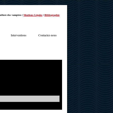
ulture des vampires |
Mentions Légales
|
Bibliographie
Interventions
Contactez-nous
TERVIEWS
ACTUALITÉS