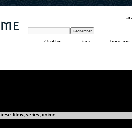
La c
Présentation
Presse
Liens externes
VOYAGES
MANIFESTATIONS
MUSIQUE
IN
es : films, séries, anime...