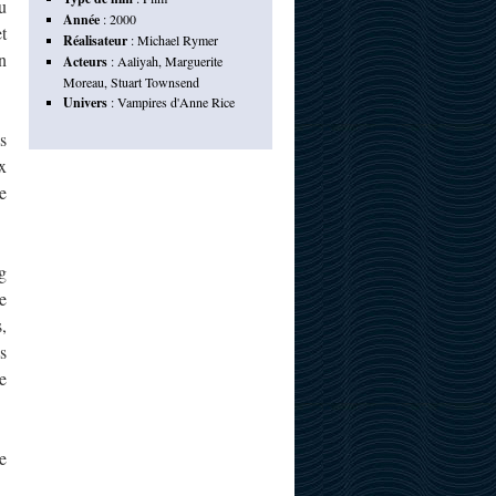
u
Année
:
2000
t
Réalisateur
:
Michael Rymer
n
Acteurs
:
Aaliyah
,
Marguerite
Moreau
,
Stuart Townsend
Univers
:
Vampires d'Anne Rice
s
x
e
g
e
,
s
e
e