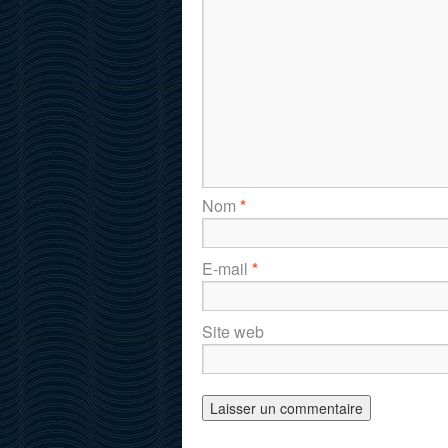
Nom
*
E-mail
*
Site web