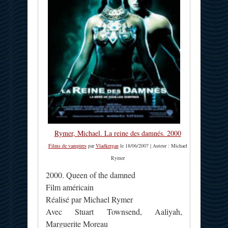
Rymer, Michael. La reine des damnés. 2000
Films de vampires
par
Vladkergan
le 18/06/2007 | Auteur : Michael
Rymer
2000. Queen of the damned
Film américain
Réalisé par Michael Rymer
Avec Stuart Townsend, Aaliyah,
Marguerite Moreau