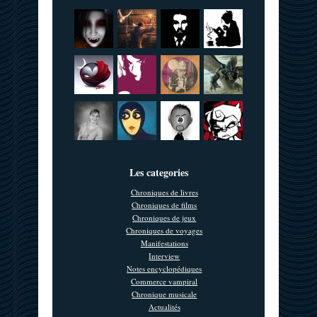
Les categories
Chroniques de livres
Chroniques de films
Chroniques de jeux
Chroniques de voyages
Manifestations
Interview
Notes encyclopédiques
Commerce vampiral
Chronique musicale
Actualités