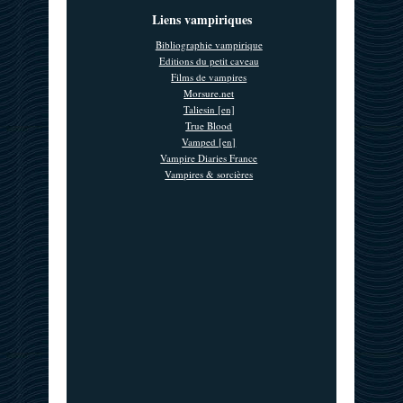
Liens vampiriques
Bibliographie vampirique
Editions du petit caveau
Films de vampires
Morsure.net
Taliesin [en]
True Blood
Vamped [en]
Vampire Diaries France
Vampires & sorcières