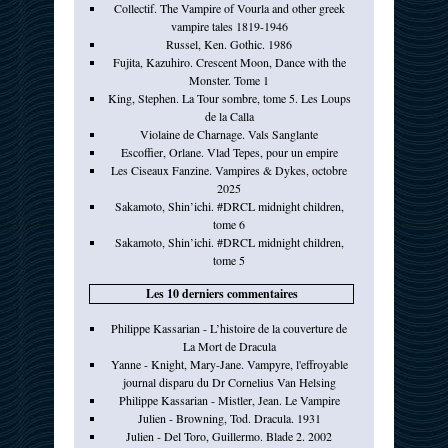
Collectif. The Vampire of Vourla and other greek
vampire tales 1819-1946
Russel, Ken. Gothic. 1986
Fujita, Kazuhiro. Crescent Moon, Dance with the
Monster. Tome 1
King, Stephen. La Tour sombre, tome 5. Les Loups
de la Calla
Violaine de Charnage. Vals Sanglante
Escoffier, Orlane. Vlad Tepes, pour un empire
Les Ciseaux Fanzine. Vampires & Dykes, octobre
2025
Sakamoto, Shin’ichi. #DRCL midnight children,
tome 6
Sakamoto, Shin’ichi. #DRCL midnight children,
tome 5
Les 10 derniers commentaires
Philippe Kassarian - L’histoire de la couverture de
La Mort de Dracula
Yanne - Knight, Mary-Jane. Vampyre, l'effroyable
journal disparu du Dr Cornelius Van Helsing
Philippe Kassarian - Mistler, Jean. Le Vampire
Julien - Browning, Tod. Dracula. 1931
Julien - Del Toro, Guillermo. Blade 2. 2002