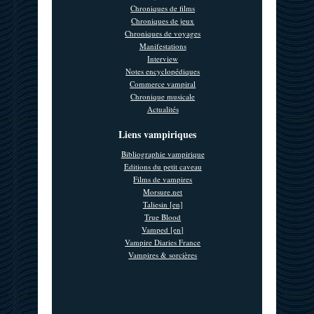
Chroniques de films
Chroniques de jeux
Chroniques de voyages
Manifestations
Interview
Notes encyclopédiques
Commerce vampiral
Chronique musicale
Actualités
Liens vampiriques
Bibliographie vampirique
Editions du petit caveau
Films de vampires
Morsure.net
Taliesin [en]
True Blood
Vamped [en]
Vampire Diaries France
Vampires & sorcières