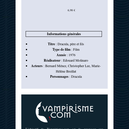
6,98 €
Informations générales
Titre
:
Dracula, père et fils
Type de film
:
Film
Année
:
1976
Réalisateur
:
Edouard Molinaro
Acteurs
:
Bernard Ménez
,
Christopher Lee
,
Marie-
Hélène Breillat
Personnages
:
Dracula
L'objectif de Vampirisme.com est de proposer aux