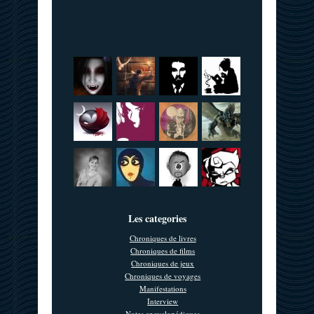
Les categories
Chroniques de livres
Chroniques de films
Chroniques de jeux
Chroniques de voyages
Manifestations
Interview
Notes encyclopédiques