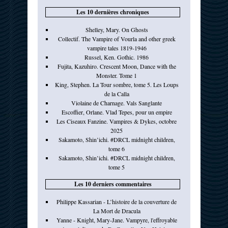
Les 10 dernières chroniques
Shelley, Mary. On Ghosts
Collectif. The Vampire of Vourla and other greek
vampire tales 1819-1946
Russel, Ken. Gothic. 1986
Fujita, Kazuhiro. Crescent Moon, Dance with the
Monster. Tome 1
King, Stephen. La Tour sombre, tome 5. Les Loups
de la Calla
Violaine de Charnage. Vals Sanglante
Escoffier, Orlane. Vlad Tepes, pour un empire
Les Ciseaux Fanzine. Vampires & Dykes, octobre
2025
Sakamoto, Shin’ichi. #DRCL midnight children,
tome 6
Sakamoto, Shin’ichi. #DRCL midnight children,
tome 5
Les 10 derniers commentaires
Philippe Kassarian - L’histoire de la couverture de
La Mort de Dracula
Yanne - Knight, Mary-Jane. Vampyre, l'effroyable