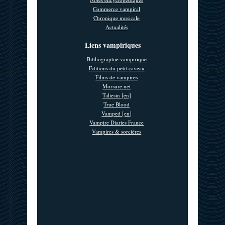
Commerce vampiral
Chronique musicale
Actualités
Liens vampiriques
Bibliographie vampirique
Editions du petit caveau
Films de vampires
Morsure.net
Taliesin [en]
True Blood
Vamped [en]
Vampire Diaries France
Vampires & sorcières