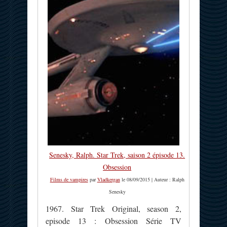
Senesky, Ralph. Star Trek, saison 2 épisode 13.
Obsession
Films de vampires
par
Vladkergan
le 08/09/2015 | Auteur : Ralph
Senesky
1967. Star Trek Original, season 2,
episode 13 : Obsession Série TV