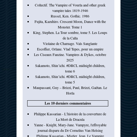
Collectif. The Vampire of Vourla and other greek
vampire tales 1819-1946
Russel, Ken. Gothic. 1986
Fujita, Kazuhiro. Crescent Moon, Dance with the
Monster. Tome 1
King, Stephen. La Tour sombre, tome 5. Les Loups
de la Calla
Violaine de Charnage. Vals Sanglante
Escoffier, Orlane. Vlad Tepes, pour un empire
Les Ciseaux Fanzine. Vampires & Dykes, octobre
2025
Sakamoto, Shin’ichi. #DRCL midnight children,
tome 6
Sakamoto, Shin’ichi. #DRCL midnight children,
tome 5
Maupassant, Guy – Brizzi, Paul, Brizzi, Gaëtan. Le
Horla
Les 10 derniers commentaires
Philippe Kassarian - L’histoire de la couverture de
La Mort de Dracula
Yanne - Knight, Mary-Jane. Vampyre, l'effroyable
journal disparu du Dr Cornelius Van Helsing
Philippe Kassarian - Mistler, Jean. Le Vampire