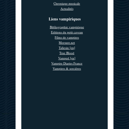
Chronique musicale
Actualités
Liens vampiriques
Bibliographie vampirique
Editions du petit caveau
Films de vampires
Morsure.net
Taliesin [en]
True Blood
Vamped [en]
Vampire Diaries France
Vampires & sorcières