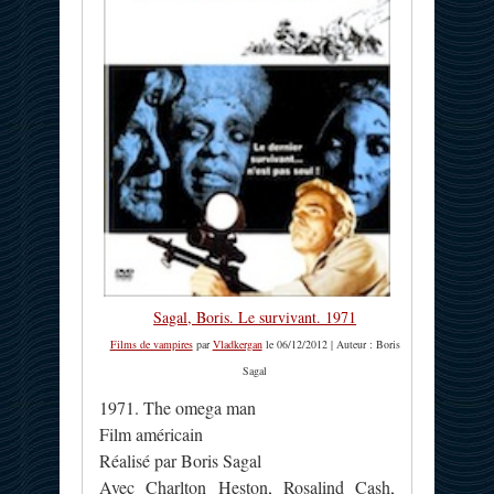
Sagal, Boris. Le survivant. 1971
Films de vampires
par
Vladkergan
le 06/12/2012 | Auteur : Boris
Sagal
1971. The omega man
Film américain
Réalisé par Boris Sagal
Avec Charlton Heston, Rosalind Cash,