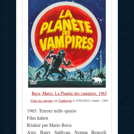
Bava, Mario. La Planète des vampires. 1965
Films de vampires
par
Vladkergan
le 25/04/2014 | Année : 1965
1965. Terrore nello spazio
Film italien
Réalisé par Mario Bava
Avec Barry Sullivan, Norma Bengell,