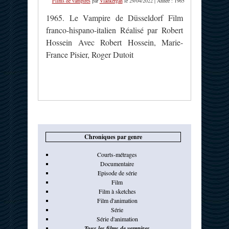
Films de vampires
par
Vladkergan
le 29/04/2022 | Année : 1965
1965. Le Vampire de Düsseldorf Film
franco-hispano-italien Réalisé par Robert
Hossein Avec Robert Hossein, Marie-
France Pisier, Roger Dutoit
Chroniques par genre
Courts-métrages
Documentaire
Episode de série
Film
Film à sketches
Film d'animation
Série
Série d'animation
Tous les films de vampires