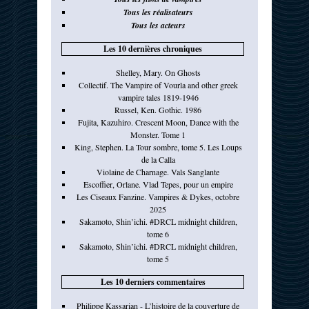
Tous les réalisateurs
Tous les acteurs
Les 10 dernières chroniques
Shelley, Mary. On Ghosts
Collectif. The Vampire of Vourla and other greek
vampire tales 1819-1946
Russel, Ken. Gothic. 1986
Fujita, Kazuhiro. Crescent Moon, Dance with the
Monster. Tome 1
King, Stephen. La Tour sombre, tome 5. Les Loups
de la Calla
Violaine de Charnage. Vals Sanglante
Escoffier, Orlane. Vlad Tepes, pour un empire
Les Ciseaux Fanzine. Vampires & Dykes, octobre
2025
Sakamoto, Shin’ichi. #DRCL midnight children,
tome 6
Sakamoto, Shin’ichi. #DRCL midnight children,
tome 5
Les 10 derniers commentaires
Philippe Kassarian - L’histoire de la couverture de