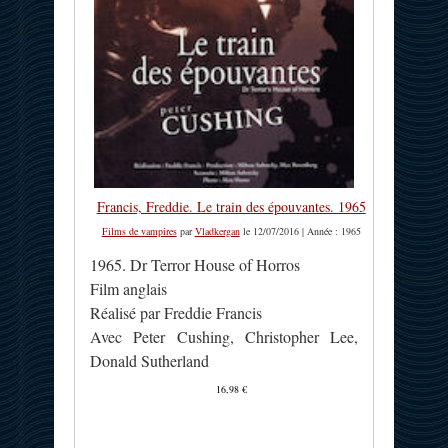
Francis, Freddie. Le train des épouvantes. 1965
Films de vampires
par
Vladkergan
le 12/07/2016 | Année : 1965
1965. Dr Terror House of Horros
Film anglais
Réalisé par Freddie Francis
Avec Peter Cushing, Christopher Lee,
Donald Sutherland
16,98 €