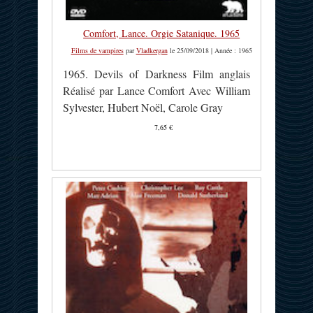
Comfort, Lance. Orgie Satanique. 1965
Films de vampires
par
Vladkergan
le 25/09/2018 | Année : 1965
1965. Devils of Darkness Film anglais
Réalisé par Lance Comfort Avec William
Sylvester, Hubert Noël, Carole Gray
7,65 €