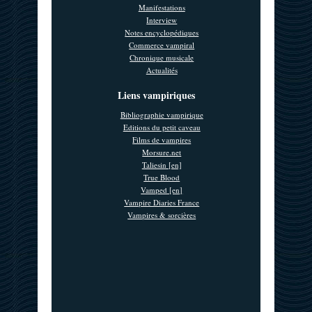
Manifestations
Interview
Notes encyclopédiques
Commerce vampiral
Chronique musicale
Actualités
Liens vampiriques
Bibliographie vampirique
Editions du petit caveau
Films de vampires
Morsure.net
Taliesin [en]
True Blood
Vamped [en]
Vampire Diaries France
Vampires & sorcières