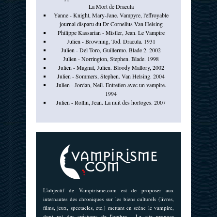
La Mort de Dracula
Yanne - Knight, Mary-Jane. Vampyre, l'effroyable
journal disparu du Dr Cornelius Van Helsing
Philippe Kassarian - Mistler, Jean. Le Vampire
Julien - Browning, Tod. Dracula. 1931
Julien - Del Toro, Guillermo. Blade 2. 2002
Julien - Norrington, Stephen. Blade. 1998
Julien - Magnat, Julien. Bloody Mallory, 2002
Julien - Sommers, Stephen. Van Helsing. 2004
Julien - Jordan, Neil. Entretien avec un vampire.
1994
Julien - Rollin, Jean. La nuit des horloges. 2007
L'objectif de Vampirisme.com est de proposer aux
internautes des chroniques sur les biens culturels (livres,
films, jeux, spectacles, etc.) mettant en scène le vampire,
dont roi des créatures de l'ombre . Le site propose