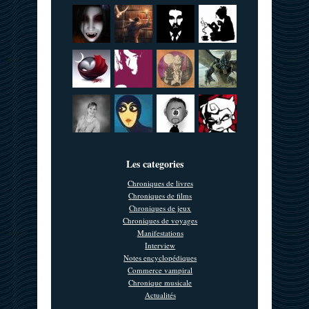
Les categories
Chroniques de livres
Chroniques de films
Chroniques de jeux
Chroniques de voyages
Manifestations
Interview
Notes encyclopédiques
Commerce vampiral
Chronique musicale
Actualités