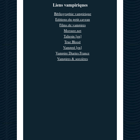
Liens vampiriques
Bibliographie vampirique
Editions du petit caveau
Films de vampires
Morsure.net
Taliesin [en]
True Blood
Vamped [en]
Vampire Diaries France
Vampires & sorcières