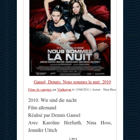
Gansel, Dennis. Nous sommes la nuit. 2010
Films de vampires
par
Vladkergan
le 13/06/2011 | Acteur : Nina Hoss
2010. Wir sind die nacht
Film allemand
Réalisé par Dennis Gansel
Avec Karoline Herfurth, Nina Hoss,
Jennifer Ulrich
1,99 €