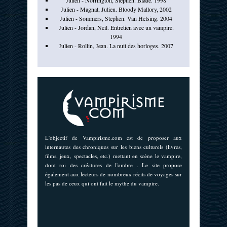
Julien - Norrington, Stephen. Blade. 1998
Julien - Magnat, Julien. Bloody Mallory, 2002
Julien - Sommers, Stephen. Van Helsing. 2004
Julien - Jordan, Neil. Entretien avec un vampire.
1994
Julien - Rollin, Jean. La nuit des horloges. 2007
L'objectif de Vampirisme.com est de proposer aux
internautes des chroniques sur les biens culturels (livres,
films, jeux, spectacles, etc.) mettant en scène le vampire,
dont roi des créatures de l'ombre . Le site propose
également aux lecteurs de nombreux récits de voyages sur
les pas de ceux qui ont fait le mythe du vampire.