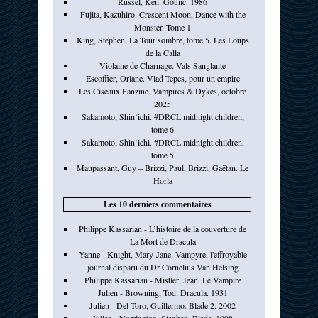
Russel, Ken. Gothic. 1986
Fujita, Kazuhiro. Crescent Moon, Dance with the
Monster. Tome 1
King, Stephen. La Tour sombre, tome 5. Les Loups
de la Calla
Violaine de Charnage. Vals Sanglante
Escoffier, Orlane. Vlad Tepes, pour un empire
Les Ciseaux Fanzine. Vampires & Dykes, octobre
2025
Sakamoto, Shin’ichi. #DRCL midnight children,
tome 6
Sakamoto, Shin’ichi. #DRCL midnight children,
tome 5
Maupassant, Guy – Brizzi, Paul, Brizzi, Gaëtan. Le
Horla
Les 10 derniers commentaires
Philippe Kassarian - L’histoire de la couverture de
La Mort de Dracula
Yanne - Knight, Mary-Jane. Vampyre, l'effroyable
journal disparu du Dr Cornelius Van Helsing
Philippe Kassarian - Mistler, Jean. Le Vampire
Julien - Browning, Tod. Dracula. 1931
Julien - Del Toro, Guillermo. Blade 2. 2002