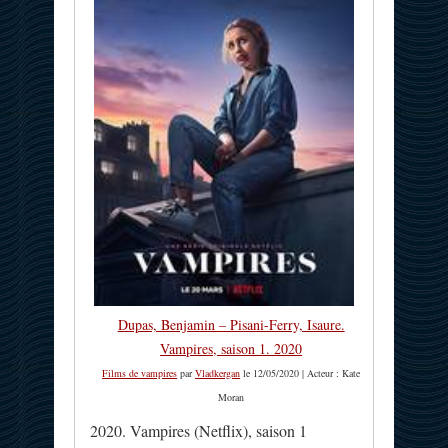
Dupas, Benjamin – Pisani-Ferry, Isaure.
Vampires, saison 1. 2020
Films de vampires
par
Vladkergan
le 12/05/2020 | Acteur : Kate
Moran
2020. Vampires (Netflix), saison 1