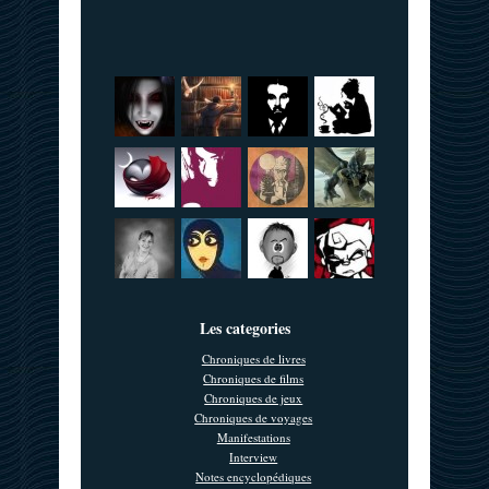
Les categories
Chroniques de livres
Chroniques de films
Chroniques de jeux
Chroniques de voyages
Manifestations
Interview
Notes encyclopédiques