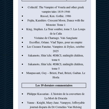
Collectif. The Vampire of Vourla and other greek
vampire tales 1819-1946
Russel, Ken. Gothic. 1986
Fujita, Kazuhiro. Crescent Moon, Dance with the
Monster. Tome 1
King, Stephen. La Tour sombre, tome 5. Les Loups
de la Calla
Violaine de Charnage. Vals Sanglante
Escoffier, Orlane. Vlad Tepes, pour un empire
Les Ciseaux Fanzine. Vampires & Dykes, octobre
2025
Sakamoto, Shin’ichi. #DRCL midnight children,
tome 6
Sakamoto, Shin’ichi. #DRCL midnight children,
tome 5
Maupassant, Guy – Brizzi, Paul, Brizzi, Gaëtan. Le
Horla
Les 10 derniers commentaires
Philippe Kassarian - L’histoire de la couverture de
La Mort de Dracula
Yanne - Knight, Mary-Jane. Vampyre, l'effroyable
journal disparu du Dr Cornelius Van Helsing