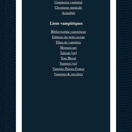
Commerce vampiral
Chronique musicale
Actualités
Liens vampiriques
Bibliographie vampirique
Editions du petit caveau
Films de vampires
Morsure.net
Taliesin [en]
True Blood
Vamped [en]
Vampire Diaries France
Vampires & sorcières