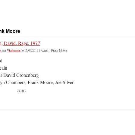
ank Moore
, David. Rage. 1977
es
par
Vladkergan
le 15/06/2019 | Acteur : Frank Moore
id
cain
ar David Cronenberg
yn Chambers, Frank Moore, Joe Silver
25,00 €