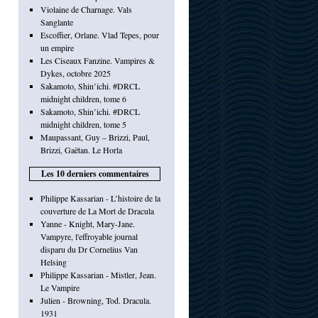
Violaine de Charnage. Vals
Sanglante
Escoffier, Orlane. Vlad Tepes, pour
un empire
Les Ciseaux Fanzine. Vampires &
Dykes, octobre 2025
Sakamoto, Shin’ichi. #DRCL
midnight children, tome 6
Sakamoto, Shin’ichi. #DRCL
midnight children, tome 5
Maupassant, Guy – Brizzi, Paul,
Brizzi, Gaëtan. Le Horla
Les 10 derniers commentaires
Philippe Kassarian - L’histoire de la
couverture de La Mort de Dracula
Yanne - Knight, Mary-Jane.
Vampyre, l'effroyable journal
disparu du Dr Cornelius Van
Helsing
Philippe Kassarian - Mistler, Jean.
Le Vampire
Julien - Browning, Tod. Dracula.
1931