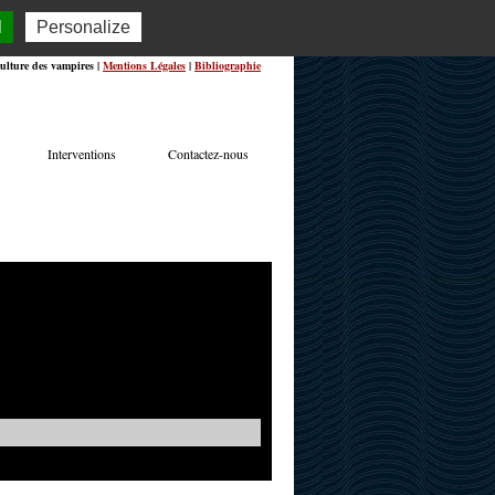
l
Personalize
ulture des vampires |
Mentions Légales
|
Bibliographie
Interventions
Contactez-nous
TERVIEWS
ACTUALITÉS