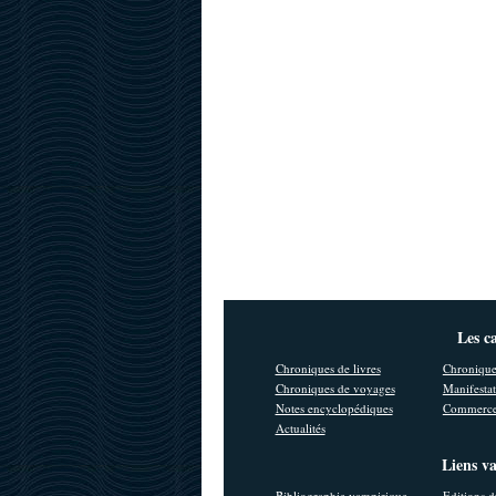
Les c
Chroniques de livres
Chronique
Chroniques de voyages
Manifestat
Notes encyclopédiques
Commerce
Actualités
Liens v
Bibliographie vampirique
Editions d