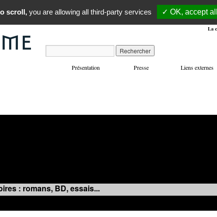
o scroll,
you are allowing all third-party services
✓ OK, accept al
La c
Présentation
Presse
Liens externes
VOYAGES
MANIFESTATIONS
MUSIQUE
IN
ires : romans, BD, essais...