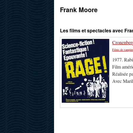
Frank Moore
Les films et spectacles avec Fr
Cronenberg
Films de vampir
1977. Rab
Film améri
Réalisée p
Avec Maril