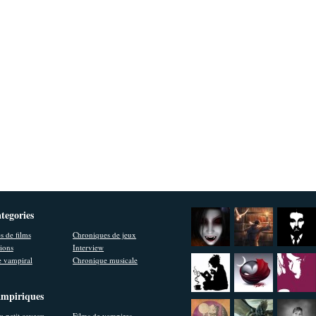
ategories
s de films
Chroniques de jeux
ions
Interview
 vampiral
Chronique musicale
ampiriques
u petit caveau
Films de vampires