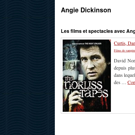
Angie Dickinson
Les films et spectacles avec An
Curtis, Da
Films de vampir
David Norl
depuis plu
dans lequel
des …
Con