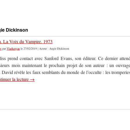
gie Dickinson
n. La Voix du Vampire. 1973
es
par
Vladkergan
le 27/02/2019 | Acteur : Angie Dickinson
iss prend contact avec Sanford Evans, son éditeur. Ce dernier atten
sieurs mois maintenant le prochain projet de son auteur : un ouvrag
 David révèle les faux semblants du monde de l’occulte : les tromperie
tinuer la lecture
→