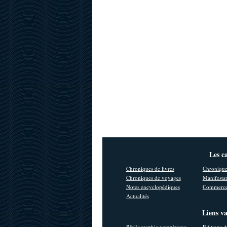
Les c
Chroniques de livres
Chronique
Chroniques de voyages
Manifestat
Notes encyclopédiques
Commerce
Actualités
Liens v
Bibliographie vampirique
Editions d