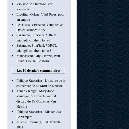
Violaine de Charnage. Vals
Sanglante
Escoffier, Orlane. Vlad Tepes, pour
un empire
Les Ciseaux Fanzine. Vampires &
Dykes, octobre 2025
Sakamoto, Shin’ichi. #DRCL
midnight children, tome 6
Sakamoto, Shin’ichi. #DRCL
midnight children, tome 5
Maupassant, Guy – Brizzi, Paul,
Brizzi, Gaëtan. Le Horla
Les 10 derniers commentaires
Philippe Kassarian - L’histoire de la
couverture de La Mort de Dracula
Yanne - Knight, Mary-Jane.
Vampyre, l'effroyable journal
disparu du Dr Cornelius Van
Helsing
Philippe Kassarian - Mistler, Jean.
Le Vampire
Julien - Browning, Tod. Dracula.
1931