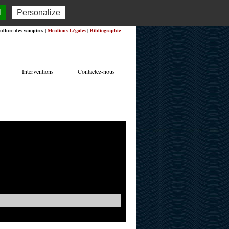
l
Personalize
ulture des vampires |
Mentions Légales
|
Bibliographie
Interventions
Contactez-nous
TERVIEWS
ACTUALITÉS