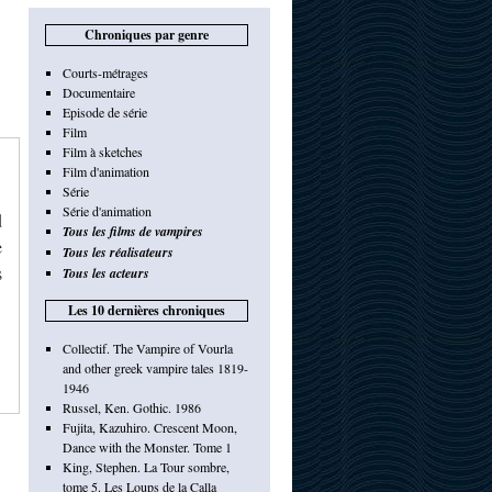
Chroniques par genre
Courts-métrages
Documentaire
Episode de série
Film
Film à sketches
Film d'animation
Série
Série d'animation
d
Tous les films de vampires
e
Tous les réalisateurs
s
Tous les acteurs
Les 10 dernières chroniques
Collectif. The Vampire of Vourla
and other greek vampire tales 1819-
1946
Russel, Ken. Gothic. 1986
Fujita, Kazuhiro. Crescent Moon,
Dance with the Monster. Tome 1
King, Stephen. La Tour sombre,
tome 5. Les Loups de la Calla