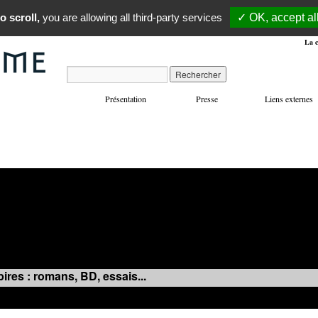
o scroll,
you are allowing all third-party services
✓ OK, accept al
La c
Présentation
Presse
Liens externes
VOYAGES
MANIFESTATIONS
MUSIQUE
IN
ires : romans, BD, essais...