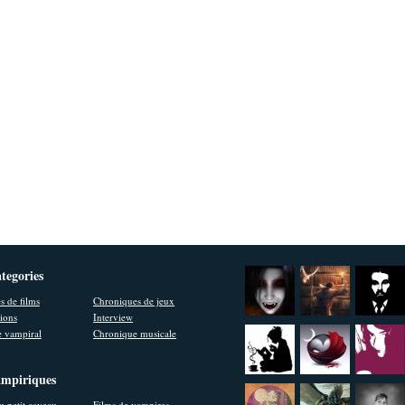
ategories
s de films
Chroniques de jeux
ions
Interview
 vampiral
Chronique musicale
ampiriques
u petit caveau
Films de vampires