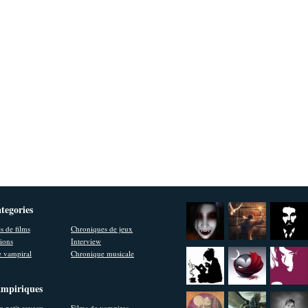
ategories
s de films
Chroniques de jeux
ions
Interview
 vampiral
Chronique musicale
ampiriques
u petit caveau
Films de vampires