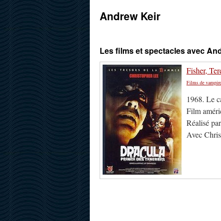
Andrew Keir
Les films et spectacles avec An
Fisher, Ter
Films de vampir
1968. Le c
Film améri
Réalisé pa
Avec Chris