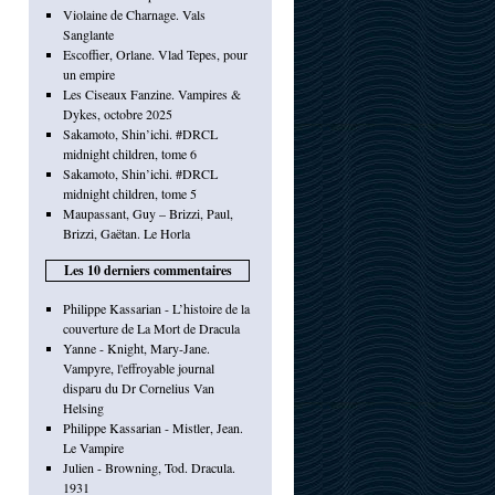
Violaine de Charnage. Vals
Sanglante
Escoffier, Orlane. Vlad Tepes, pour
un empire
Les Ciseaux Fanzine. Vampires &
Dykes, octobre 2025
Sakamoto, Shin’ichi. #DRCL
midnight children, tome 6
Sakamoto, Shin’ichi. #DRCL
midnight children, tome 5
Maupassant, Guy – Brizzi, Paul,
Brizzi, Gaëtan. Le Horla
Les 10 derniers commentaires
Philippe Kassarian - L’histoire de la
couverture de La Mort de Dracula
Yanne - Knight, Mary-Jane.
Vampyre, l'effroyable journal
disparu du Dr Cornelius Van
Helsing
Philippe Kassarian - Mistler, Jean.
Le Vampire
Julien - Browning, Tod. Dracula.
1931