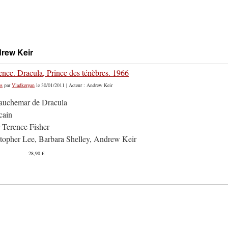
drew Keir
ence. Dracula, Prince des ténèbres. 1966
es
par
Vladkergan
le 30/01/2011 | Acteur : Andrew Keir
auchemar de Dracula
cain
r Terence Fisher
topher Lee, Barbara Shelley, Andrew Keir
28,90 €