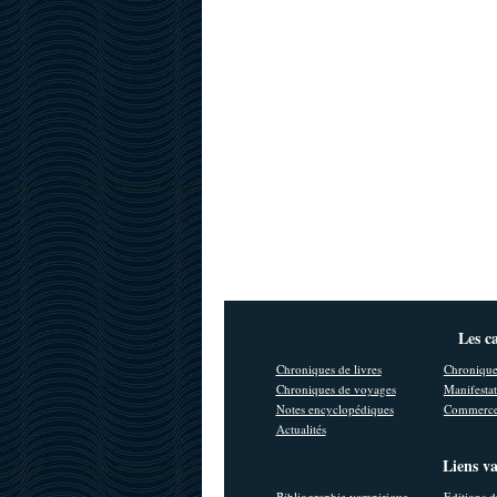
Les c
Chroniques de livres
Chronique
Chroniques de voyages
Manifestat
Notes encyclopédiques
Commerce
Actualités
Liens v
Bibliographie vampirique
Editions d