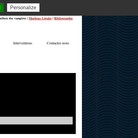
l
Personalize
ulture des vampires |
Mentions Légales
|
Bibliographie
Interventions
Contactez-nous
TERVIEWS
ACTUALITÉS