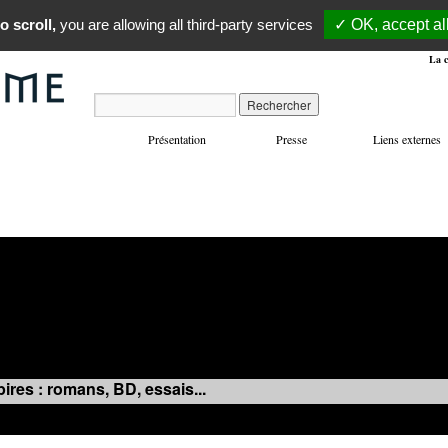
o scroll,
you are allowing all third-party services
✓ OK, accept al
La c
Présentation
Presse
Liens externes
VOYAGES
MANIFESTATIONS
MUSIQUE
IN
ires : romans, BD, essais...