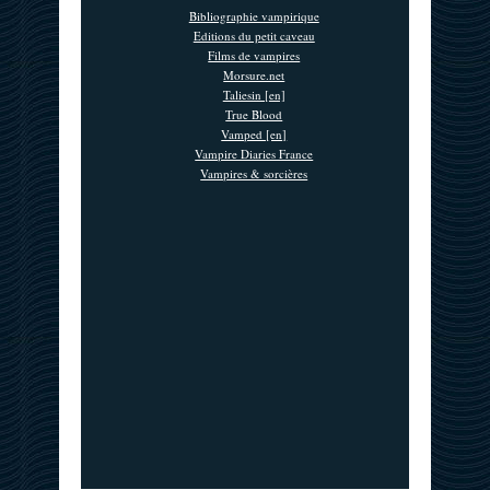
Bibliographie vampirique
Editions du petit caveau
Films de vampires
Morsure.net
Taliesin [en]
True Blood
Vamped [en]
Vampire Diaries France
Vampires & sorcières