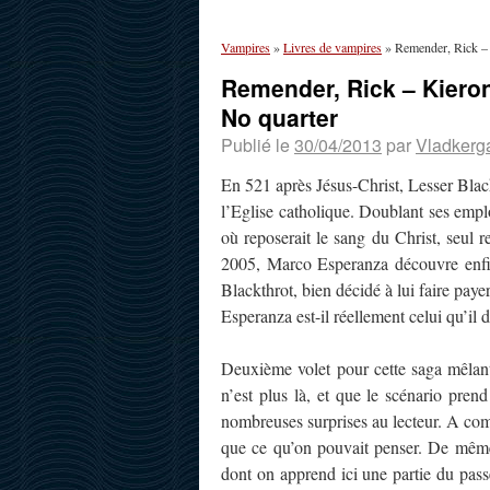
Vampires
»
Livres de vampires
»
Remender, Rick – 
Remender, Rick – Kieron
No quarter
Publié le
30/04/2013
par
Vladkerg
En 521 après Jésus-Christ, Lesser Black
l’Eglise catholique. Doublant ses emplo
où reposerait le sang du Christ, seul 
2005, Marco Esperanza découvre enfin
Blackthrot, bien décidé à lui faire pay
Esperanza est-il réellement celui qu’il di
Deuxième volet pour cette saga mêlant 
n’est plus là, et que le scénario prend
nombreuses surprises au lecteur. A com
que ce qu’on pouvait penser. De même 
dont on apprend ici une partie du pass