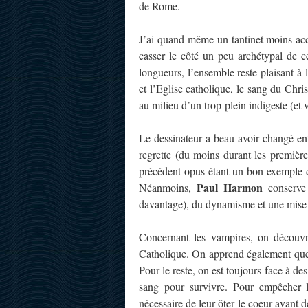
de Rome.
J’ai quand-même un tantinet moins accr
casser le côté un peu archétypal de c
longueurs, l’ensemble reste plaisant à 
et l’Eglise catholique, le sang du Chri
au milieu d’un trop-plein indigeste (et
Le dessinateur a beau avoir changé entr
regrette (du moins durant les première
précédent opus étant un bon exemple d
Paul Harmon
Néanmoins,
conserve 
davantage), du dynamisme et une mise e
Concernant les vampires, on découvr
Catholique. On apprend également que 
Pour le reste, on est toujours face à de
sang pour survivre. Pour empêcher le
nécessaire de leur ôter le coeur avant d