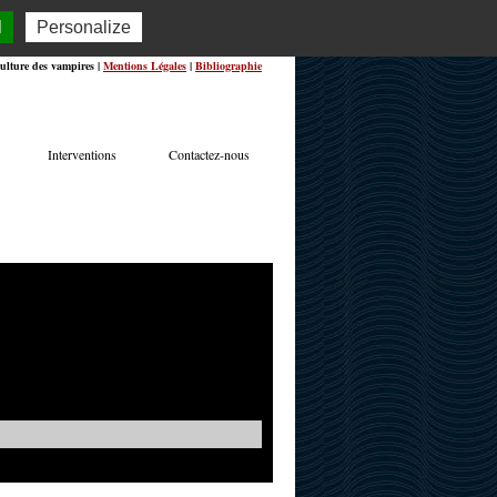
l
Personalize
ulture des vampires |
Mentions Légales
|
Bibliographie
Interventions
Contactez-nous
TERVIEWS
ACTUALITÉS