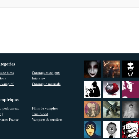
ategories
s de films
Chroniques de jeux
ions
Interview
 vampiral
Chronique musicale
ampiriques
u petit caveau
Films de vampires
en]
True Blood
iaries France
Vampires & sorcières