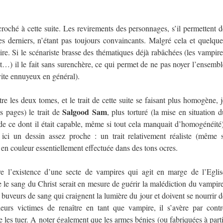
oché à cette suite. Les revirements des personnages, s’il permettent d
es derniers, n’étant pas toujours convaincants. Malgré cela et quelque
lire. Si le scénariste brasse des thématiques déjà rabâchées (les vampire
st…) il le fait sans surenchère, ce qui permet de ne pas noyer l’ensembl
 vite ennuyeux en général).
e les deux tomes, et le trait de cette suite se faisant plus homogène, j
Salgood Sam
s pages) le trait de
, plus torturé (la mise en situation d
e ce dont il était capable, même si tout cela manquait d’homogénéité)
ici un dessin assez proche : un trait relativement réaliste (même s
n couleur essentiellement effectuée dans des tons ocres.
e l’existence d’une secte de vampires qui agit en marge de l’Eglis
le sang du Christ serait en mesure de guérir la malédiction du vampire
s buveurs de sang qui craignent la lumière du jour et doivent se nourrir d
urs victimes de renaître en tant que vampire, il s’avère par contr
e les tuer. A noter également que les armes bénies (ou fabriquées à parti