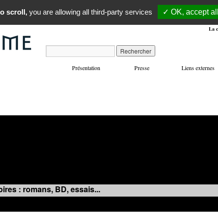
o scroll,
you are allowing all third-party services
✓ OK, accept al
La c
Présentation
Presse
Liens externes
VOYAGES
MANIFESTATIONS
MUSIQUE
IN
ires : romans, BD, essais...