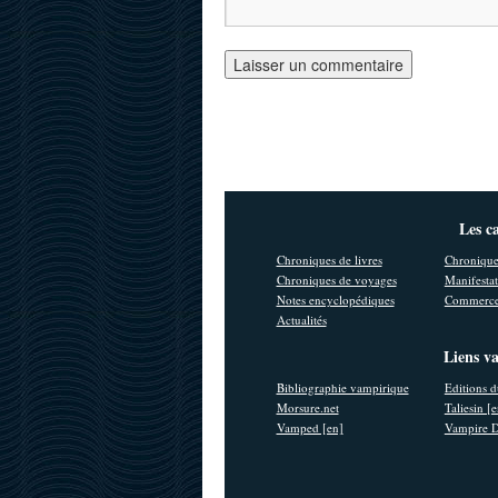
Les c
Chroniques de livres
Chronique
Chroniques de voyages
Manifestat
Notes encyclopédiques
Commerce
Actualités
Liens v
Bibliographie vampirique
Editions d
Morsure.net
Taliesin [
Vamped [en]
Vampire D