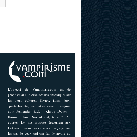
L'objectif de Vampirisme.com est de
proposer aux internautes des chroniques sur
les biens culturels (livres, films, jeux,
spectacles, etc.) mettant en scène le vampire,
dont Remender, Rick – Kieron Dwyer –
Harmon, Paul. Sea of red, tome 2. No
quarter. Le site propose également aux
lecteurs de nombreux récits de voyages sur
les pas de ceux qui ont fait le mythe du