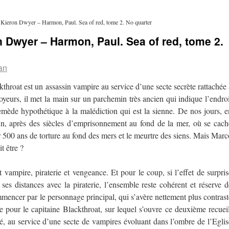
Kieron Dwyer – Harmon, Paul. Sea of red, tome 2. No quarter
 Dwyer – Harmon, Paul. Sea of red, tome 2.
an
throat est un assassin vampire au service d’une secte secrète rattachée 
yeurs, il met la main sur un parchemin très ancien qui indique l’endroi
remède hypothétique à la malédiction qui est la sienne. De nos jours, e
, après des siècles d’emprisonnement au fond de la mer, où se cach
er 500 ans de torture au fond des mers et le meurtre des siens. Mais Marc
t être ?
vampire, piraterie et vengeance. Et pour le coup, si l’effet de surpris
 ses distances avec la piraterie, l’ensemble reste cohérent et réserve d
mencer par le personnage principal, qui s’avère nettement plus contrast
pour le capitaine Blackthroat, sur lequel s’ouvre ce deuxième recueil
é, au service d’une secte de vampires évoluant dans l’ombre de l’Eglis