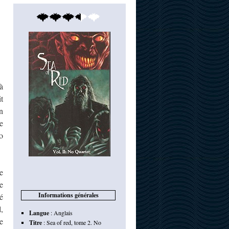
à
t
n
e
o
e
e
Informations générales
é
,
Langue
:
Anglais
e
Titre
:
Sea of red, tome 2. No