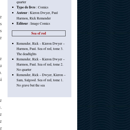
quarter
Type de livre
:
Comics
Auteur
:
Kieron Dwyer
,
Paul
e
Harmon
,
Rick Remender
s
Editeur
:
Image Comics
s
Sea of red
e
Remender, Rick – Kieron Dwyer –
Harmon, Paul. Sea of red, tome 3.
The deadlights
e
Remender, Rick – Kieron Dwyer –
Harmon, Paul. Sea of red, tome 2.
u
No quarter
.
Remender, Rick – Dwyer, Kieron –
i
Sam, Salgood. Sea of red, tome 1.
No grave but the sea
e
.
e
e
r