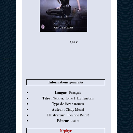
2,99 €
Informations générales
Langue
:
Français
Titre
:
Nëphyr, Tome 1. Ex Tenebris
Type de livre
:
Roman
Auteur
:
Cindy Mezni
Illustrateur
:
Fleurine Rétoré
Editeur
:
J'ai lu
Nëphyr