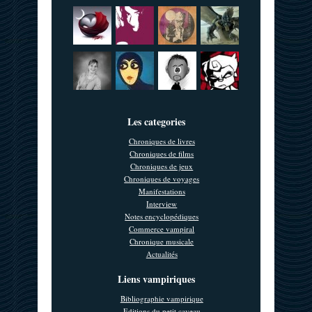
Les categories
Chroniques de livres
Chroniques de films
Chroniques de jeux
Chroniques de voyages
Manifestations
Interview
Notes encyclopédiques
Commerce vampiral
Chronique musicale
Actualités
Liens vampiriques
Bibliographie vampirique
Editions du petit caveau