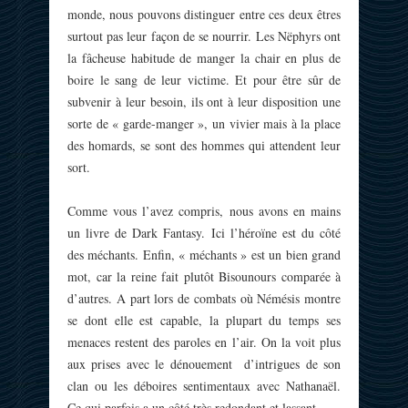
monde, nous pouvons distinguer entre ces deux êtres
surtout pas leur façon de se nourrir. Les Nëphyrs ont
la fâcheuse habitude de manger la chair en plus de
boire le sang de leur victime. Et pour être sûr de
subvenir à leur besoin, ils ont à leur disposition une
sorte de « garde-manger », un vivier mais à la place
des homards, se sont des hommes qui attendent leur
sort.
Comme vous l’avez compris, nous avons en mains
un livre de Dark Fantasy. Ici l’héroïne est du côté
des méchants. Enfin, « méchants » est un bien grand
mot, car la reine fait plutôt Bisounours comparée à
d’autres. A part lors de combats où Némésis montre
se dont elle est capable, la plupart du temps ses
menaces restent des paroles en l’air. On la voit plus
aux prises avec le dénouement d’intrigues de son
clan ou les déboires sentimentaux avec Nathanaël.
Ce qui parfois a un côté très redondant et lassant.