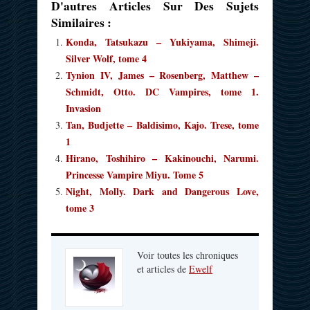
D'autres Articles Sur Des Sujets
Similaires :
Konda, Tatsukazu – Yukiyama, Shimeji.
Silver Wolf, tome 4
Tynion IV, James – Rosenberg, Matthew –
Schmidt, Otto. DC Vampires, tome 1.
Invasion
Tan, Budjette – Baldisimo, Kajo. Trese, tome
1
Hirano, Toshihiro – Kakinouchi, Narumi.
Princesse Vampire Miyu. Tome 5
Night, Molly. Dark and Dangerous Love,
tome 3
Voir toutes les chroniques
et articles de
Ewelf