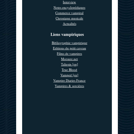
Interview
Notes encyclopédiques
Commerce vampiral
Chronique musicale
Actualités
Liens vampiriques
Bibliographie vampirique
Editions du petit caveau
Films de vampires
Morsure.net
Taliesin [en]
True Blood
Vamped [en]
Vampire Diaries France
Vampires & sorcières