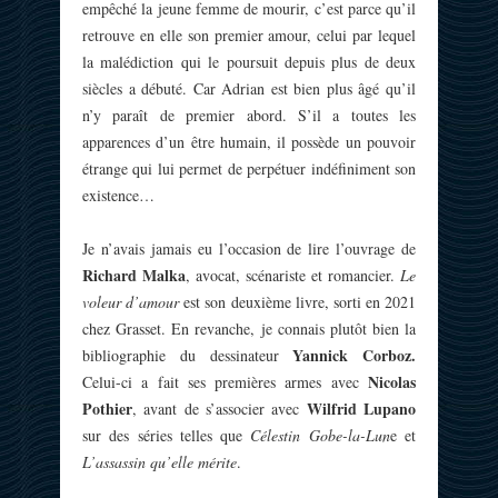
empêché la jeune femme de mourir, c’est parce qu’il
retrouve en elle son premier amour, celui par lequel
la malédiction qui le poursuit depuis plus de deux
siècles a débuté. Car Adrian est bien plus âgé qu’il
n’y paraît de premier abord. S’il a toutes les
apparences d’un être humain, il possède un pouvoir
étrange qui lui permet de perpétuer indéfiniment son
existence…
Je n’avais jamais eu l’occasion de lire l’ouvrage de
Richard Malka
, avocat, scénariste et romancier.
Le
voleur d’amour
est son deuxième livre, sorti en 2021
chez Grasset. En revanche, je connais plutôt bien la
Yannick Corboz.
bibliographie du dessinateur
Nicolas
Celui-ci a fait ses premières armes avec
Pothier
Wilfrid Lupano
, avant de s’associer avec
sur des séries telles que
Célestin Gobe-la-Lun
e et
L’assassin qu’elle mérite
.