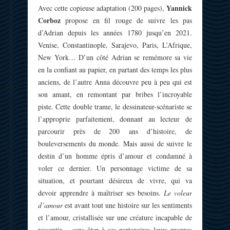
Yannick
Avec cette copieuse adaptation (200 pages),
Corboz
propose en fil rouge de suivre les pas
d’Adrian depuis les années 1780 jusqu’en 2021.
Venise, Constantinople, Sarajevo, Paris, L’Afrique,
New York… D’un côté Adrian se remémore sa vie
en la confiant au papier, en partant des temps les plus
anciens, de l’autre Anna découvre peu à peu qui est
son amant, en remontant par bribes l’incroyable
piste. Cette double trame, le dessinateur-scénariste se
l’approprie parfaitement, donnant au lecteur de
parcourir près de 200 ans d’histoire, de
bouleversements du monde. Mais aussi de suivre le
destin d’un homme épris d’amour et condamné à
voler ce dernier. Un personnage victime de sa
situation, et pourtant désireux de vivre, qui va
devoir apprendre à maîtriser ses besoins.
Le voleur
d’amour
est avant tout une histoire sur les sentiments
et l’amour, cristallisée sur une créature incapable de
ressentir… sans ôter à ses partenaires leurs propres