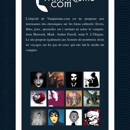
L'objectif de Vampirisme.com est de proposer aux
internautes des chroniques sur les biens culturels (livres,
films, jeux, spectacles, etc.) mettant en scène le vampire,
dont Henwick, Mark. Amber Farrell, tome 0. L’Origine.
Le site propose également aux lecteurs de nombreux récits
de voyages sur les pas de ceux qui ont fait le mythe du
vampire.