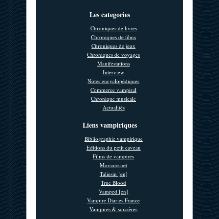
Les categories
Chroniques de livres
Chroniques de films
Chroniques de jeux
Chroniques de voyages
Manifestations
Interview
Notes encyclopédiques
Commerce vampiral
Chronique musicale
Actualités
Liens vampiriques
Bibliographie vampirique
Editions du petit caveau
Films de vampires
Morsure.net
Taliesin [en]
True Blood
Vamped [en]
Vampire Diaries France
Vampires & sorcières