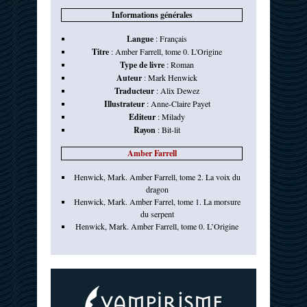
Informations générales
Langue
:
Français
Titre
:
Amber Farrell, tome 0. L'Origine
Type de livre
:
Roman
Auteur
:
Mark Henwick
Traducteur
:
Alix Dewez
Illustrateur
:
Anne-Claire Payet
Editeur
:
Milady
Rayon
:
Bit-lit
Amber Farrell
Henwick, Mark. Amber Farrell, tome 2. La voix du
dragon
Henwick, Mark. Amber Farrel, tome 1. La morsure
du serpent
Henwick, Mark. Amber Farrell, tome 0. L’Origine