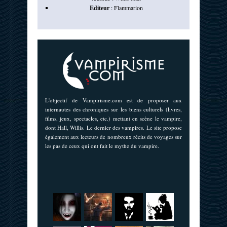
Editeur
:
Flammarion
L'objectif de Vampirisme.com est de proposer aux
internautes des chroniques sur les biens culturels (livres,
films, jeux, spectacles, etc.) mettant en scène le vampire,
dont Hall, Willis. Le dernier des vampires. Le site propose
également aux lecteurs de nombreux récits de voyages sur
les pas de ceux qui ont fait le mythe du vampire.