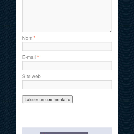
Nom
*
E-mail
*
Site web