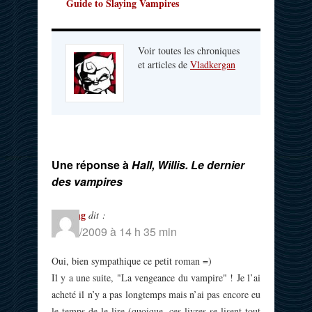
Guide to Slaying Vampires
Voir toutes les chroniques
et articles de
Vladkergan
Une réponse à
Hall, Willis. Le dernier
des vampires
Nothing
dit :
08/04/2009 à 14 h 35 min
Oui, bien sympathique ce petit roman =)
Il y a une suite, "La vengeance du vampire" ! Je l’ai
acheté il n’y a pas longtemps mais n’ai pas encore eu
le temps de le lire (quoique, ces livres se lisent tout