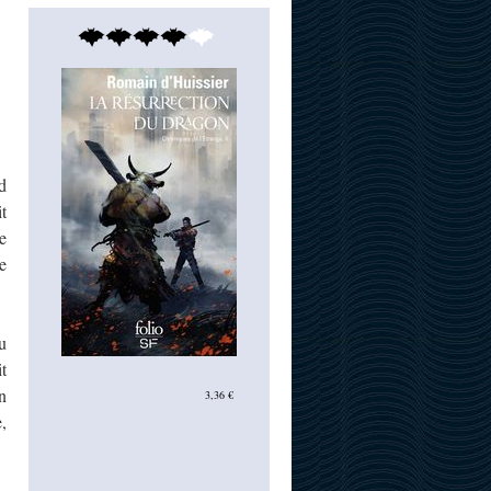
d
t
e
e
u
t
n
3,36 €
,