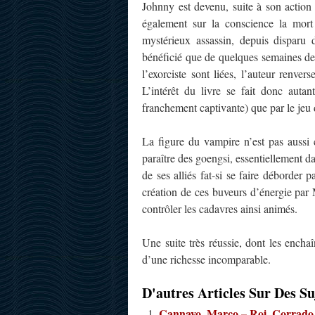
Johnny est devenu, suite à son action d
également sur la conscience la mort
mystérieux assassin, depuis disparu 
bénéficié que de quelques semaines de
l’exorciste sont liées, l’auteur renve
L’intérêt du livre se fait donc autan
franchement captivante) que par le jeu 
La figure du vampire n’est pas aussi
paraître des goengsi, essentiellement dan
de ses alliés fat-si se faire déborder p
création de ces buveurs d’énergie par
contrôler les cadavres ainsi animés.
Une suite très réussie, dont les encha
d’une richesse incomparable.
D'autres Articles Sur Des Su
Cannavo, Marco – Roi, Corrado