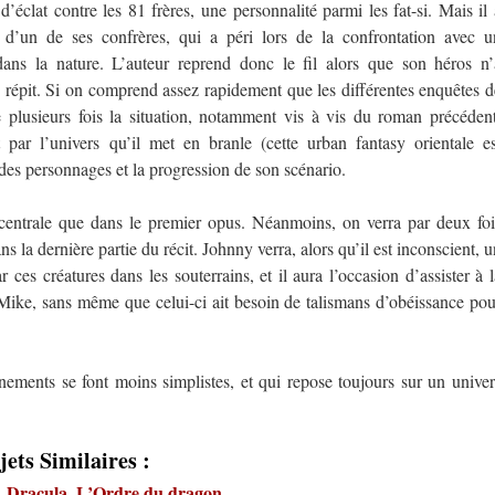
’éclat contre les 81 frères, une personnalité parmi les fat-si. Mais il 
 d’un de ses confrères, qui a péri lors de la confrontation avec u
dans la nature. L’auteur reprend donc le fil alors que son héros n’
 répit. Si on comprend assez rapidement que les différentes enquêtes d
rse plusieurs fois la situation, notamment vis à vis du roman précédent
t par l’univers qu’il met en branle (cette urban fantasy orientale es
des personnages et la progression de son scénario.
 centrale que dans le premier opus. Néanmoins, on verra par deux foi
s la dernière partie du récit. Johnny verra, alors qu’il est inconscient, 
ar ces créatures dans les souterrains, et il aura l’occasion d’assister à l
 Mike, sans même que celui-ci ait besoin de talismans d’obéissance pou
înements se font moins simplistes, et qui repose toujours sur un univer
jets Similaires :
. Dracula, L’Ordre du dragon