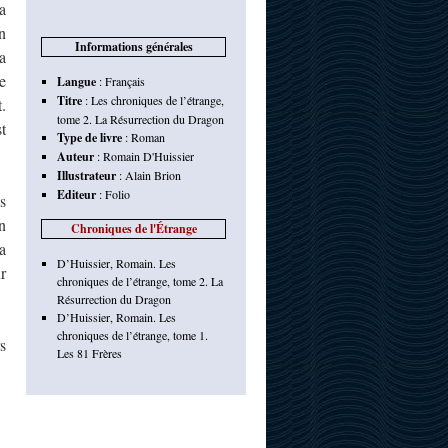
a
n
Informations générales
a
e
Langue
:
Français
Titre
:
Les chroniques de l’étrange,
.
tome 2. La Résurrection du Dragon
t
Type de livre
:
Roman
Auteur
:
Romain D'Huissier
Illustrateur
:
Alain Brion
Editeur
:
Folio
s
un
Chroniques de l'Étrange
a
D’Huissier, Romain. Les
r
chroniques de l’étrange, tome 2. La
Résurrection du Dragon
D’Huissier, Romain. Les
chroniques de l’étrange, tome 1.
s
Les 81 Frères