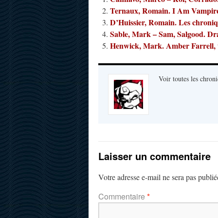
Ternaux, Romain. I Am Vampir
D’Huissier, Romain. Les chroniqu
Sable, Mark – Sam, Salgood. Dra
Henwick, Mark. Amber Farrell, 
Voir toutes les chroni
Laisser un commentaire
Votre adresse e-mail ne sera pas publié
Commentaire
*