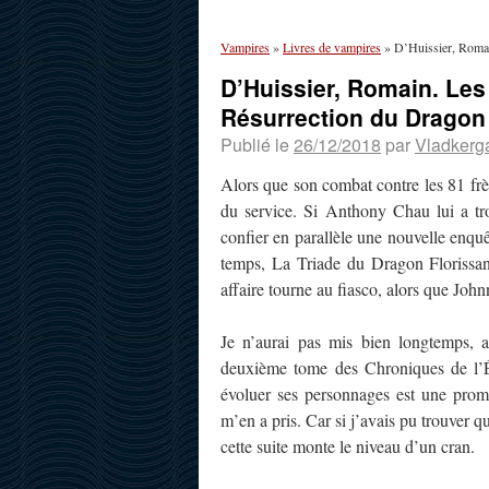
Vampires
»
Livres de vampires
»
D’Huissier, Romai
D’Huissier, Romain. Les
Résurrection du Dragon
Publié le
26/12/2018
par
Vladkerg
Alors que son combat contre les 81 fr
du service. Si Anthony Chau lui a tro
confier en parallèle une nouvelle enquê
temps, La Triade du Dragon Florissant
affaire tourne au fiasco, alors que Joh
Je n’aurai pas mis bien longtemps, a
deuxième tome des Chroniques de l’É
évoluer ses personnages est une prom
m’en a pris. Car si j’avais pu trouver q
cette suite monte le niveau d’un cran.