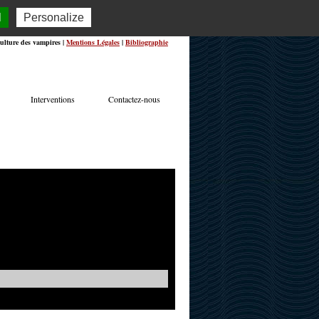
l
Personalize
ulture des vampires |
Mentions Légales
|
Bibliographie
Interventions
Contactez-nous
TERVIEWS
ACTUALITÉS