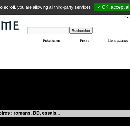
o scroll,
you are allowing all third-party services
✓ OK, accept al
La c
Présentation
Presse
Liens externes
VOYAGES
MANIFESTATIONS
MUSIQUE
IN
ires : romans, BD, essais...