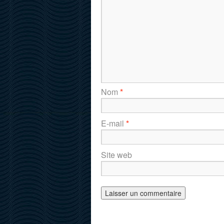
Nom
*
E-mail
*
Site web