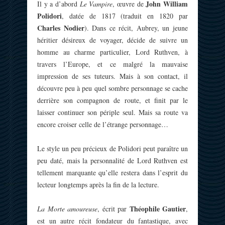
John William
Il y a d’abord
Le Vampire
, œuvre de
Polidori
, datée de 1817 (traduit en 1820 par
Charles Nodier
). Dans ce récit, Aubrey, un jeune
héritier désireux de voyager, décide de suivre un
homme au charme particulier, Lord Ruthven, à
travers l’Europe, et ce malgré la mauvaise
impression de ses tuteurs. Mais à son contact, il
découvre peu à peu quel sombre personnage se cache
derrière son compagnon de route, et finit par le
laisser continuer son périple seul. Mais sa route va
encore croiser celle de l’étrange personnage…
Le style un peu précieux de Polidori peut paraître un
peu daté, mais la personnalité de Lord Ruthven est
tellement marquante qu’elle restera dans l’esprit du
lecteur longtemps après la fin de la lecture.
Théophile Gautier
La Morte amoureuse
, écrit par
,
est un autre récit fondateur du fantastique, avec