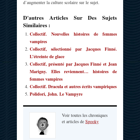
d’augmenter la culture scolaire sur le sujet.
D'autres Articles Sur Des Sujets
Similaires :
Collectif. Nouvelles histoires de femmes
vampires
Collectif, sélectionné par Jacques Finné.
L’étreinte de glace
Collectif, présenté par Jacques Finné et Jean
Marigny. Elles reviennent… histoires de
femmes vampires
Collectif. Dracula et autres écrits vampiriques
Polidori, John. Le Vampyre
Voir toutes les chroniques
et articles de
Spooky