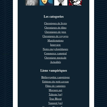
Les categories
Chroniques de livres
Chroniques de films
Chroniques de jeux
Chroniques de voyages
Manifestations
Interview
Notes encyclopédiques
Commerce vampiral
Chronique musicale
Actualités
Liens vampiriques
Bibliographie vampirique
Editions du petit caveau
Films de vampires
Morsure.net
Taliesin [en]
True Blood
Vamped [en]