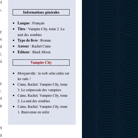
t
,
Informations générales
Langue
:
Français
Titre
:
Vampire City, tome 2. La
e
nuit des zombies
s
Type de livre
:
Roman
t
Auteur
:
Rachel Caine
Editeur
:
Black Moon
,
i
Vampire City
Morganville : la web série enfin sur
les rails !
e
Caine, Rachel. Vampire City, tome
.
3. Le crépuscule des vampires
Caine, Rachel. Vampire City, tome
t
2. La nuit des zombies
a
Caine, Rachel. Vampire City, tome
1. Bienvenue en enfer
t
t