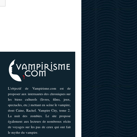
L'objectif de Vampirisme.com est de
proposer aux internautes des chroniques sur
les biens culturels (livres, films, jeux,
spectacles, etc.) mettant en scène le vampire,
dont Caine, Rachel. Vampire City, tome 2.
La nuit des zombies. Le site propose
également aux lecteurs de nombreux récits
de voyages sur les pas de ceux qui ont fait
le mythe du vampire.