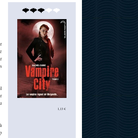
r
e
r
s
l
r
u
1,13 €
à
p