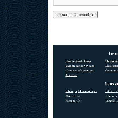
Les c
Chroniques de livres
Chronique
Chroniques de voyages
Manifestat
Notes encyclopédiques
Commerce
Actualités
Liens v
Bibliographie vampirique
Editions d
Morsure.net
Taliesin [
Vamped [en]
Vampire D