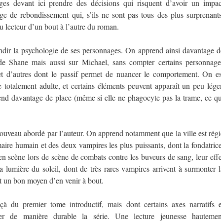
ges devant ici prendre des décisions qui risquent d’avoir un impac
rge de rebondissement qui, s’ils ne sont pas tous des plus surprenants
 du lecteur d’un bout à l’autre du roman.
ndir la psychologie de ses personnages. On apprend ainsi davantage d
 de Shane mais aussi sur Michael, sans compter certains personnage
 et d’autres dont le passif permet de nuancer le comportement. On es
totalement adulte, et certains éléments peuvent apparaît un peu léger
nd davantage de place (même si elle ne phagocyte pas la trame, ce qu
nouveau abordé par l’auteur. On apprend notamment que la ville est régi
ire humain et des deux vampires les plus puissants, dont la fondatrice
en scène lors de scène de combats contre les buveurs de sang, leur effe
a lumière du soleil, dont de très rares vampires arrivent à surmonter l
 un bon moyen d’en venir à bout.
à du premier tome introductif, mais dont certains axes narratifs e
er de manière durable la série. Une lecture jeunesse hautemen