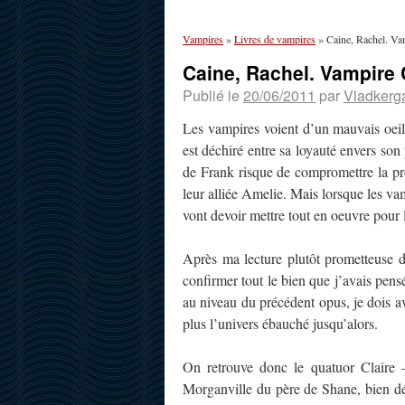
Vampires
»
Livres de vampires
»
Caine, Rachel. Va
Caine, Rachel. Vampire 
Publié le
20/06/2011
par
Vladkerg
Les vampires voient d’un mauvais oeil
est déchiré entre sa loyauté envers son
de Frank risque de compromettre la pr
leur alliée Amelie. Mais lorsque les va
vont devoir mettre tout en oeuvre pour
Après ma lecture plutôt prometteuse d
confirmer tout le bien que j’avais pens
au niveau du précédent opus, je dois av
plus l’univers ébauché jusqu’alors.
On retrouve donc le quatuor Claire 
Morganville du père de Shane, bien dé