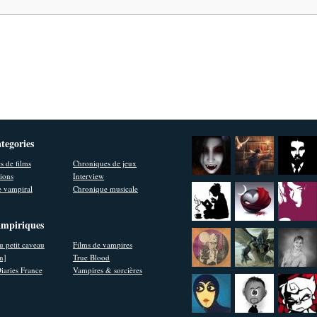
ategories
s de films
Chroniques de jeux
ions
Interview
 vampiral
Chronique musicale
ampiriques
u petit caveau
Films de vampires
en]
True Blood
iaries France
Vampires & sorcières