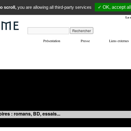
o scroll,
you are allowing all third-party services
✓ OK, accept al
La c
Présentation
Presse
Liens externes
VOYAGES
MANIFESTATIONS
MUSIQUE
IN
ires : romans, BD, essais...