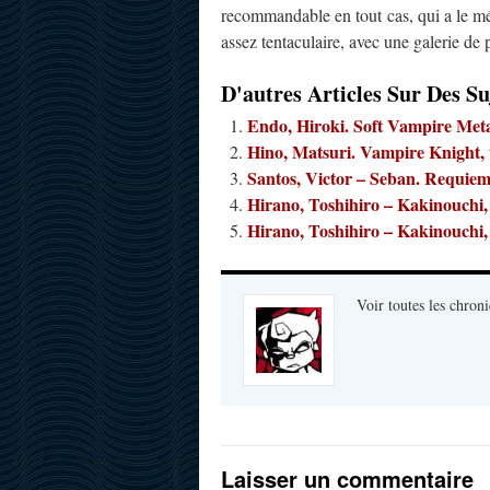
recommandable en tout cas, qui a le mé
assez tentaculaire, avec une galerie de
D'autres Articles Sur Des Su
Endo, Hiroki. Soft Vampire Meta
Hino, Matsuri. Vampire Knight,
Santos, Victor – Seban. Requiem
Hirano, Toshihiro – Kakinouchi
Hirano, Toshihiro – Kakinouchi
Voir toutes les chroni
Laisser un commentaire