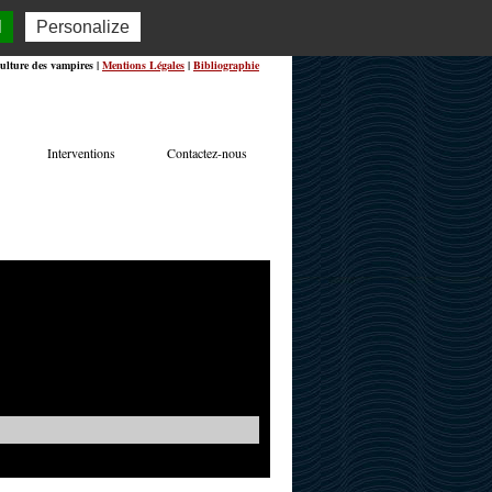
l
Personalize
ulture des vampires |
Mentions Légales
|
Bibliographie
Interventions
Contactez-nous
TERVIEWS
ACTUALITÉS