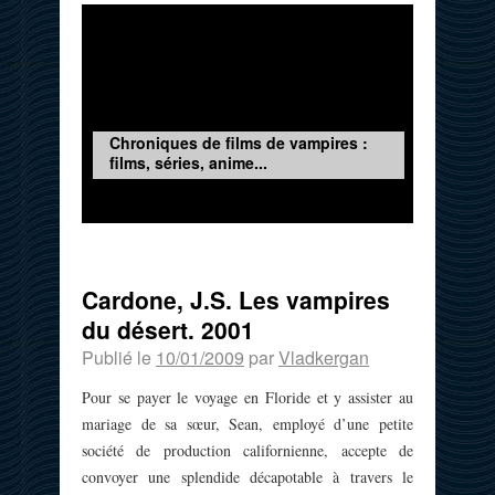
Chroniques de films de vampires :
films, séries, anime...
Cardone, J.S. Les vampires
du désert. 2001
Publié le
10/01/2009
par
Vladkergan
Pour se payer le voyage en Floride et y assister au
mariage de sa sœur, Sean, employé d’une petite
société de production californienne, accepte de
convoyer une splendide décapotable à travers le