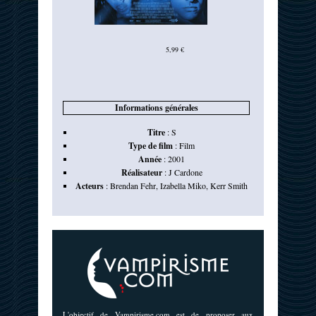
5,99 €
Informations générales
Titre
:
S
Type de film
:
Film
Année
:
2001
Réalisateur
:
J Cardone
Acteurs
:
Brendan Fehr
,
Izabella Miko
,
Kerr Smith
L'objectif de Vampirisme.com est de proposer aux