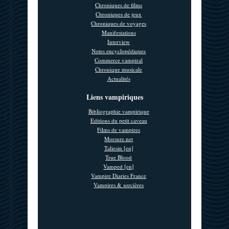
Chroniques de films
Chroniques de jeux
Chroniques de voyages
Manifestations
Interview
Notes encyclopédiques
Commerce vampiral
Chronique musicale
Actualités
Liens vampiriques
Bibliographie vampirique
Editions du petit caveau
Films de vampires
Morsure.net
Taliesin [en]
True Blood
Vamped [en]
Vampire Diaries France
Vampires & sorcières