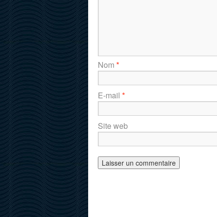
Nom
*
E-mail
*
Site web