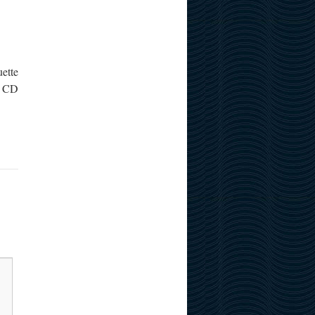
uette
u CD