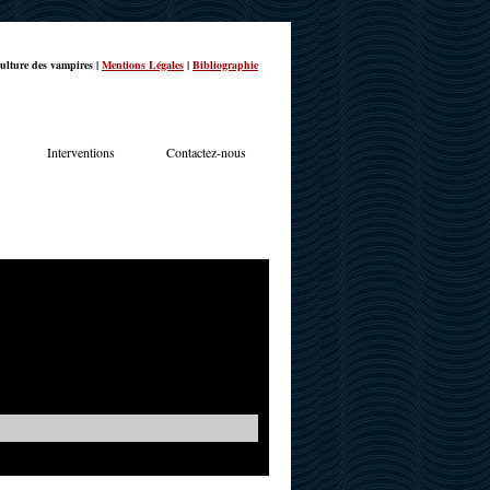
ulture des vampires |
Mentions Légales
|
Bibliographie
Interventions
Contactez-nous
TERVIEWS
ACTUALITÉS