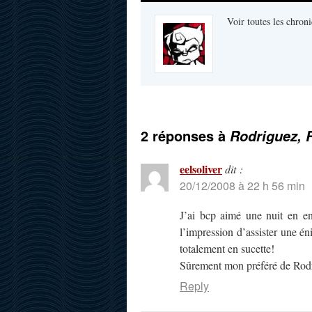
Voir toutes les chroni
2 réponses à
Rodriguez, R
eelsoliver
dit :
20/12/2008 à 22 h 56 min
J’ai bcp aimé une nuit en enf
l’impression d’assister une én
totalement en sucette!
Sûrement mon préféré de Rod
Reply