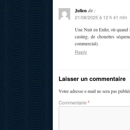
Julien
dit :
21/08/2025 à 12 h 41 min
Une Nuit en Enfer, où quand R
casting, de chouettes séque
commercial).
Reply
Laisser un commentaire
Votre adresse e-mail ne sera pas publié
Commentaire
*