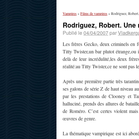
Vampires
»
Films de vampires
»
Rodriguez, Robert.
Rodriguez, Robert. Une n
Publié le
04/04/2007
par
Vladkerg
Les frères Gecko, deux criminels en fui
Titty Twister,un bar plutot étrange,ou 
delà de leur incrédulité,les deux frère
réalité:au Titty Twister,ce ne sont pas l
Après une première partie très taranti
ses galons de série Z de haut niveau au
par les prestations de Clooney et Ta
halluciné, prends des allures de batai
de Roméro. C’est certes violent mais 
œuvres de genre.
La thématique vampirique est ici abord