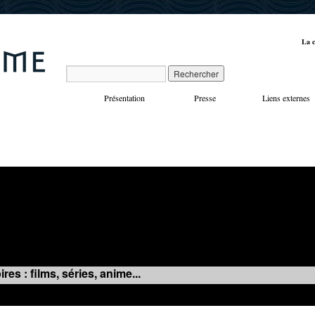
La c
Présentation
Presse
Liens externes
VOYAGES
MANIFESTATIONS
MUSIQUE
IN
es : films, séries, anime...