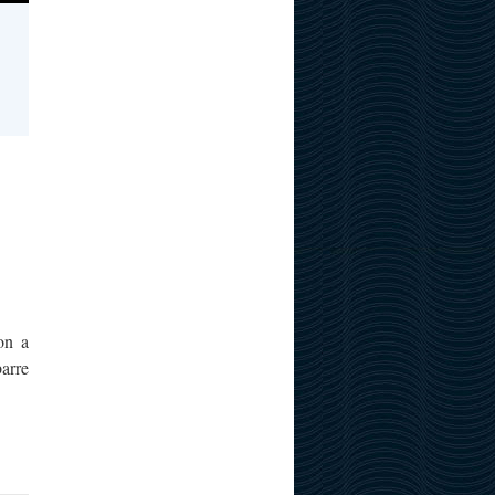
 on a
barre