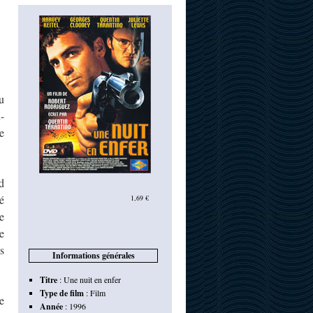
u
-
e
d
é
1,69 €
e
e
s
Informations générales
Titre
:
Une nuit en enfer
Type de film
:
Film
e
Année
:
1996