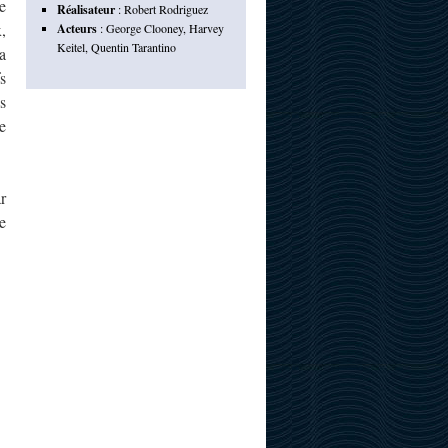
e
Réalisateur
:
Robert Rodriguez
,
Acteurs
:
George Clooney
,
Harvey
Keitel
,
Quentin Tarantino
a
s
s
e
ar
e