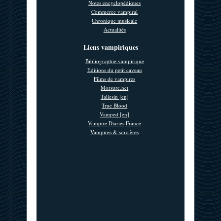
Notes encyclopédiques
Commerce vampiral
Chronique musicale
Actualités
Liens vampiriques
Bibliographie vampirique
Editions du petit caveau
Films de vampires
Morsure.net
Taliesin [en]
True Blood
Vamped [en]
Vampire Diaries France
Vampires & sorcières