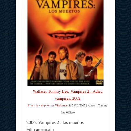
Wallace, Tommy Lee. Vampires 2 : Adieu
vampires. 2002
Films de vampires
par
Vladkergan
le 28/02/2007 | Auteur : Tommy
Lee Wallace
2006. Vampires 2 : los muertos
Film américain