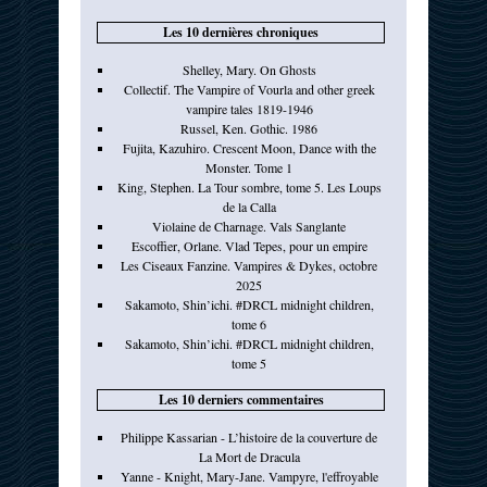
Les 10 dernières chroniques
Shelley, Mary. On Ghosts
Collectif. The Vampire of Vourla and other greek
vampire tales 1819-1946
Russel, Ken. Gothic. 1986
Fujita, Kazuhiro. Crescent Moon, Dance with the
Monster. Tome 1
King, Stephen. La Tour sombre, tome 5. Les Loups
de la Calla
Violaine de Charnage. Vals Sanglante
Escoffier, Orlane. Vlad Tepes, pour un empire
Les Ciseaux Fanzine. Vampires & Dykes, octobre
2025
Sakamoto, Shin’ichi. #DRCL midnight children,
tome 6
Sakamoto, Shin’ichi. #DRCL midnight children,
tome 5
Les 10 derniers commentaires
Philippe Kassarian - L’histoire de la couverture de
La Mort de Dracula
Yanne - Knight, Mary-Jane. Vampyre, l'effroyable